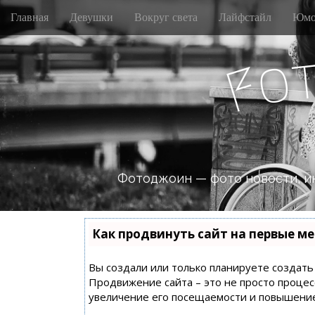
M
S
Главная
Девушки
Вокруг света
Лайфстайл
Юмо
k
a
i
i
p
o
n
F
t
m
o
e
c
n
o
n
u
t
e
n
Фотоджоин — фото новости, и
t
Как продвинуть сайт на первые ме
Вы создали или только планируете создать с
Продвижение сайта – это не просто процес
увеличение его посещаемости и повышение 