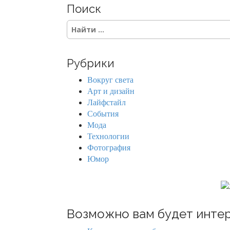
Поиск
t
S
s
e
a
n
r
Рубрики
c
a
h
Вокруг света
f
v
Арт и дизайн
o
Лайфстайл
r
i
События
:
Мода
g
Технологии
Фотография
a
Юмор
t
i
o
Возможно вам будет интер