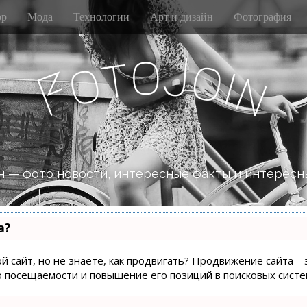
р
Мода
Технологии
Арт и дизайн
Фотография
o
J
t
o
o
i
n
F
 — фото новости, интересные факты и интересн
а?
й сайт, но не знаете, как продвигать? Продвижение сайта – 
о посещаемости и повышение его позиций в поисковых систе