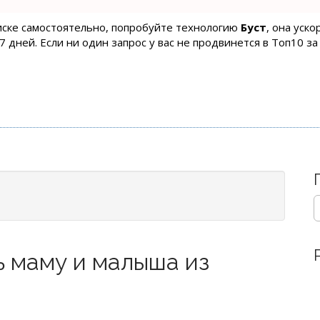
оиске самостоятельно, попробуйте технологию
Буст
, она уск
 дней. Если ни один запрос у вас не продвинется в Топ10 за
S
e
a
r
ь маму и малыша из
c
h
f
o
r