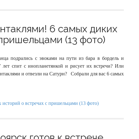
ентаклями! 6 самых диких
пришельцами (13 фото)
анца подрались с эвоками на пути из бара в бордель и
 лет спит с инопланетянкой и рисует их встречи? Или
ентаклями и отвезли на Сатурн? Собрали для вас 6 самых
оярск готов к встрече