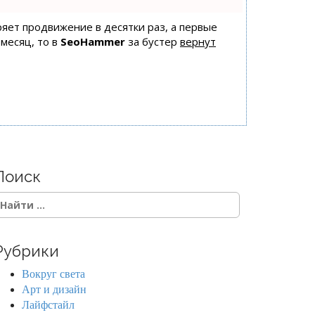
оряет продвижение в десятки раз, а первые
 месяц, то в
SeoHammer
за бустер
вернут
Поиск
Рубрики
Вокруг света
Арт и дизайн
Лайфстайл