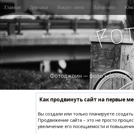
M
S
Главная
Девушки
Вокруг света
Лайфстайл
Юмо
k
a
i
i
p
o
n
F
t
m
o
e
c
n
o
n
u
t
e
n
Фотоджоин — фото новости, и
t
Как продвинуть сайт на первые ме
Вы создали или только планируете создать с
Продвижение сайта – это не просто процес
увеличение его посещаемости и повышение 