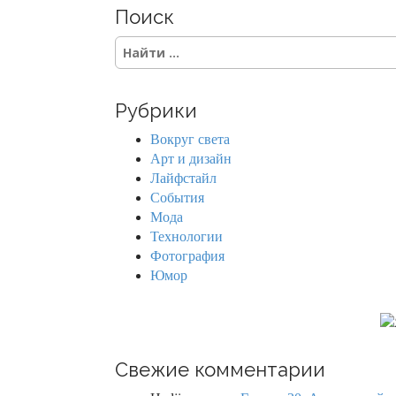
Поиск
S
e
a
r
Рубрики
c
h
Вокруг света
f
Арт и дизайн
o
Лайфстайл
r
События
:
Мода
Технологии
Фотография
Юмор
Свежие комментарии