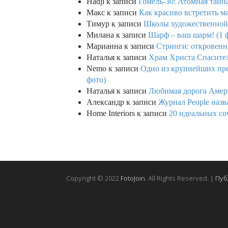
Hadji
к записи
Гомель-30: Атомная тайн
Макс
к записи
Как красиво встретить м
Тимур
к записи
Школы художественной г
Милана
к записи
Шарф – ваш шарм! (1 
Марианна
к записи
Стринги: откровенна
Наталья
к записи
Храм Христа Спасител
Nemo
к записи
Одно из крупнейших пре
фото)
Наталья
к записи
Любимая дорога Амери
Александр
к записи
Журнал People назв
Home Interiors
к записи
20 идеальных со
Copyright © 2022
FotoJoin
. All Rights Reserved. |
Пуб