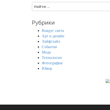
S
e
a
r
Рубрики
c
h
Вокруг света
f
Арт и дизайн
o
Лайфстайл
r
События
:
Мода
Технологии
Фотография
Юмор