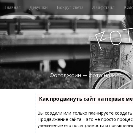
M
S
Главная
Девушки
Вокруг света
Лайфстайл
Юмо
k
a
i
i
p
n
o
t
F
m
o
e
c
n
o
n
u
t
e
n
Фотоджоин — фото новости, и
t
Как продвинуть сайт на первые ме
Вы создали или только планируете создать с
Продвижение сайта – это не просто процес
увеличение его посещаемости и повышение 