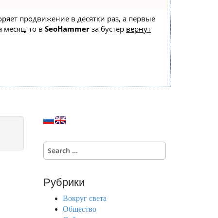
коряет продвижение в десятки раз, а первые
 месяц, то в
SeoHammer
за бустер
вернут
S
e
a
r
Рубрики
c
h
Вокруг света
f
Общество
o