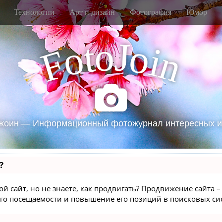
Технологии
Арт и дизайн
Фотография
Юмор
J
o
t
o
o
i
F
n
жоин — Информационный фотожурнал интересных и
?
й сайт, но не знаете, как продвигать? Продвижение сайта – 
го посещаемости и повышение его позиций в поисковых си