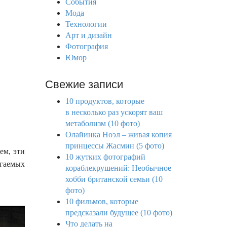
События
r
Мода
:
Технологии
Арт и дизайн
Фотография
Юмор
Свежие записи
10 продуктов, которые
в несколько раз ускорят ваш
метаболизм (10 фото)
Олайинка Ноэл – живая копия
принцессы Жасмин (5 фото)
ем, эти
10 жутких фотографий
ягаемых
кораблекрушений: Необычное
хобби британской семьи (10
фото)
10 фильмов, которые
предсказали будущее (10 фото)
Что делать на