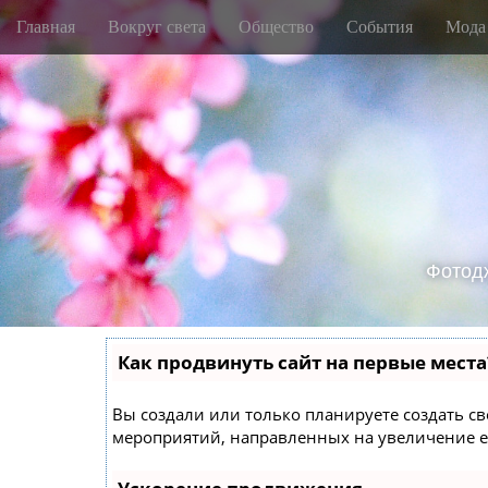
M
S
Главная
Вокруг света
Общество
События
Мода
k
a
i
i
p
n
t
m
o
e
c
o
n
n
u
t
e
Фотод
n
t
Как продвинуть сайт на первые места
Вы создали или только планируете создать сво
мероприятий, направленных на увеличение е