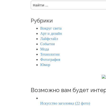
S
s
e
a
n
r
Рубрики
c
a
h
Вокруг света
f
v
Арт и дизайн
o
Лайфстайл
r
i
События
:
Мода
g
Технологии
Фотография
a
Юмор
t
i
o
Возможно вам будет интер
n
Искусство заголовка (22 фото)