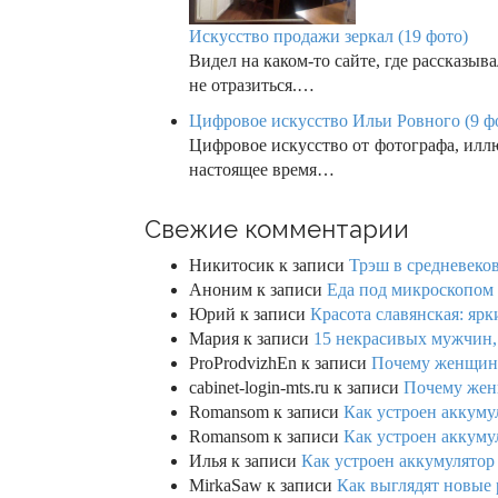
Искусство продажи зеркал (19 фото)
Видел на каком-то сайте, где рассказыв
не отразиться.…
Цифровое искусство Ильи Ровного (9 ф
Цифровое искусство от фотографа, илл
настоящее время…
Свежие комментарии
Никитосик
к записи
Трэш в средневеков
Аноним
к записи
Еда под микроскопом 
Юрий
к записи
Красота славянская: яр
Мария
к записи
15 некрасивых мужчин,
ProProdvizhEn
к записи
Почему женщины 
cabinet-login-mts.ru
к записи
Почему женщ
Romansom
к записи
Как устроен аккумул
Romansom
к записи
Как устроен аккумул
Илья
к записи
Как устроен аккумулятор 
MirkaSaw
к записи
Как выглядят новые 