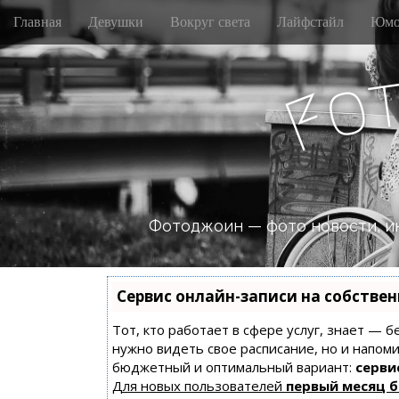
M
S
Главная
Девушки
Вокруг света
Лайфстайл
Юмо
k
a
i
i
p
n
o
t
F
m
o
e
c
n
o
n
u
t
e
n
Фотоджоин — фото новости, и
t
Сервис онлайн-записи на собстве
Тот, кто работает в сфере услуг, знает — б
нужно видеть свое расписание, но и напом
бюджетный и оптимальный вариант:
сервис
Для новых пользователей
первый месяц 