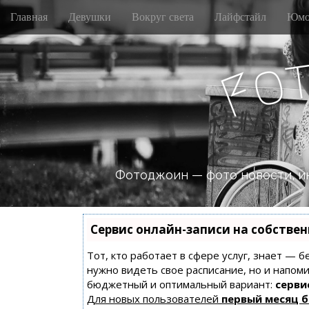
M
S
Главная
Девушки
Вокруг света
Лайфстайл
Юмо
k
a
i
i
p
n
o
t
F
m
o
e
c
n
o
n
u
t
e
n
Фотоджоин — фото новости, и
t
Сервис онлайн-записи на собстве
Тот, кто работает в сфере услуг, знает — б
нужно видеть свое расписание, но и напом
бюджетный и оптимальный вариант:
сервис
Для новых пользователей
первый месяц 