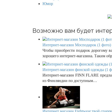
a
Юмор
t
i
o
Возможно вам будет интер
n
Интернет-магазин Мосподарок (1 фото)
Чтобы приобрести подарок дорогому ва
хорошего интернет-магазина. Таким о
Интернет-магазин финской одежды (1 ф
Интернет-магазин FINN FLARE предлаг
из Финляндии по доступным…
Интернет магазин Fightwear твой спарри