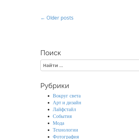
P
← Older posts
o
s
Поиск
t
S
s
e
a
n
r
Рубрики
c
a
h
Вокруг света
f
v
Арт и дизайн
o
Лайфстайл
r
i
События
:
Мода
g
Технологии
Фотография