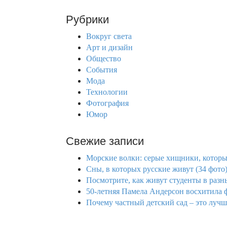
a
r
Рубрики
c
h
Вокруг света
f
Арт и дизайн
o
Общество
r
События
:
Мода
Технологии
Фотография
Юмор
Свежие записи
Морские волки: серые хищники, которы
Сны, в которых русские живут (34 фото
Посмотрите, как живут студенты в разн
50-летняя Памела Андерсон восхитила ф
Почему частный детский сад – это лучш