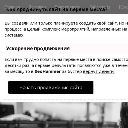
M
S
Главная
Девушки
Вокруг света
Лайфстайл
Юмо
k
Как продвинуть сайт на первые места?
a
i
i
p
Вы создали или только планируете создать свой сайт, но 
n
t
процесс, а целый комплекс мероприятий, направленных н
m
o
системах.
e
c
n
o
Ускорение продвижения
n
u
t
Если вам трудно попасть на первые места в поиске самос
десятки раз, а первые результаты появляются уже в течен
e
за месяц, то в
SeoHammer
за бустер
вернут деньги.
n
t
Начать продвижение сайта