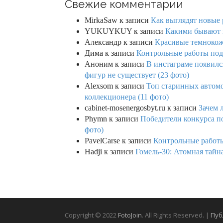
Свежие комментарии
MirkaSaw
к записи
Как выглядят новые 
YUKUYKUY
к записи
Какими бывают к
Александр
к записи
Красивые темнокож
Дима
к записи
Контрольные работы под 
Аноним
к записи
В инстаграме появилс
фигур не существует (23 фото)
Alexsom
к записи
Топ старинных автом
коллекционера (11 фото)
cabinet-mosenergosbyt.ru
к записи
Зачем 
Phymn
к записи
Победители конкурса по
фото)
PavelCarse
к записи
Контрольные работы
Hadji
к записи
Гомель-30: Атомная тайн
Copyright © 2022
FotoJoin
. All Rights Reserved. |
Пуб