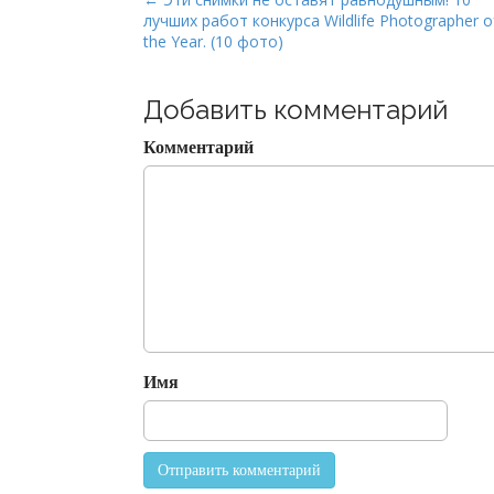
P
лучших работ конкурса Wildlife Photographer o
o
the Year. (10 фото)
s
t
Добавить комментарий
n
a
Комментарий
v
i
g
a
t
i
o
n
Имя