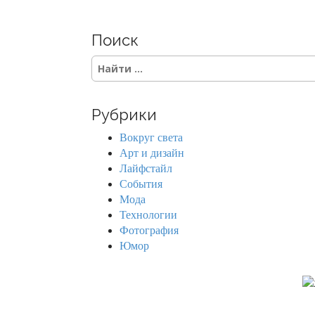
Поиск
S
e
a
r
Рубрики
c
h
Вокруг света
f
Арт и дизайн
o
Лайфстайл
r
События
:
Мода
Технологии
Фотография
Юмор