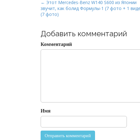
P
← Этот Mercedes-Benz W140 S600 из Японии
звучит, как болид Формулы-1 (7 фото + 1 вид
o
(7 фото)
s
t
Добавить комментарий
n
a
Комментарий
v
i
g
a
t
i
o
n
Имя