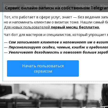
M
S
Главная
Девушки
Вокруг света
Лайфстайл
Юмо
k
Сервис онлайн-записи на собственном Telegra
a
i
i
Тот, кто работает в сфере услуг, знает — без ведения зап
p
n
но и напоминать клиентам о визитах тоже. Нашли самый
t
m
Для новых пользователей
первый месяц бесплатно
.
o
e
c
Чат-бот для мастеров и специалистов, который упрощает 
n
o
—
Сам записывает клиентов и напоминает им о визит
n
u
—
Персонализирует скидки, чаевые, кэшбэк и предопла
t
—
Увеличивает доходимость и помогает больше зара
e
n
Начать пользоваться
t
сервисом