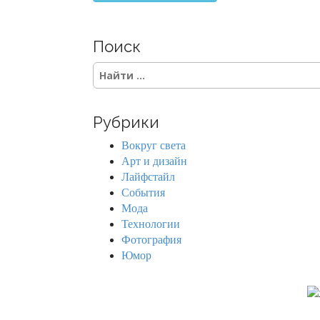
Поиск
S
e
a
r
Рубрики
c
h
Вокруг света
f
Арт и дизайн
o
Лайфстайл
r
События
:
Мода
Технологии
Фотография
Юмор