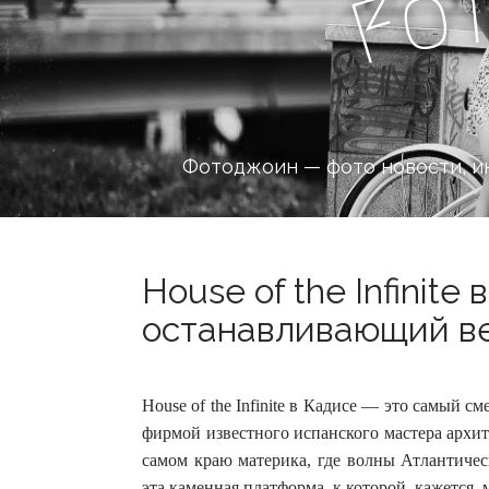
o
F
Фотоджоин — фото новости, и
House of the Infinite 
останавливающий веч
House of the Infinite в Кадисе — это самый 
фирмой известного испанского мастера архит
самом краю материка, где волны Атлантиче
эта каменная платформа, к которой, кажется,