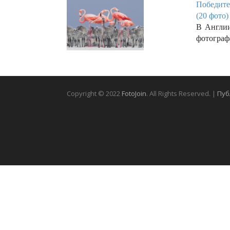
Победител
(20 фото)
В Англии
фотограф
Copyright © 2022
FotoJoin
. All Rights Reserved. |
Пуб