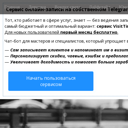
M
S
Главная
Девушки
Вокруг света
Лайфстайл
Юмо
k
Сервис онлайн-записи на собственном Telegra
a
i
i
Тот, кто работает в сфере услуг, знает — без ведения за
p
n
самый бюджетный и оптимальный вариант:
сервис VisitTi
t
m
Для новых пользователей
первый месяц бесплатно
.
o
e
c
Чат-бот для мастеров и специалистов, который упрощает 
n
o
—
Сам записывает клиентов и напоминает им о визит
n
u
—
Персонализирует скидки, чаевые, кэшбэк и предопла
t
—
Увеличивает доходимость и помогает больше зара
e
n
Начать пользоваться
t
сервисом