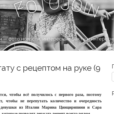
o
J
t
o
o
i
n
F
 — фото новости, интересные факты и интересн
тату с рецептом на руке (9
S
e
a
r
c
ся, чтобы всё получилось с первого раза, поэтому
h
т, чтобы не перепутать количество и очередность
f
 девушки из Италии Марина Цинцирипини и Сара
o
 которые позволят держать рецепт всегда рядом.