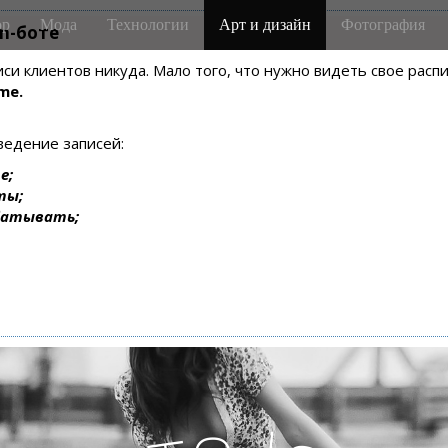
р
Мода
Технологии
Арт и дизайн
Фотография
m-боте
писи клиентов никуда. Мало того, что нужно видеть свое рас
me.
ведение записей:
е;
ты;
батывать;