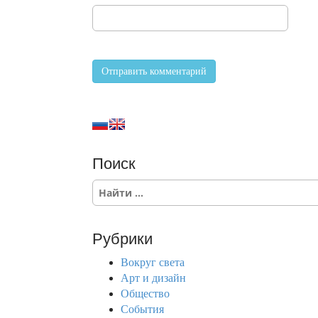
Поиск
S
e
a
r
Рубрики
c
h
Вокруг света
f
Арт и дизайн
o
Общество
r
События
: