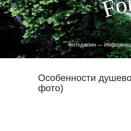
o
F
Фотоджоин — Информаци
Особенности душево
фото)