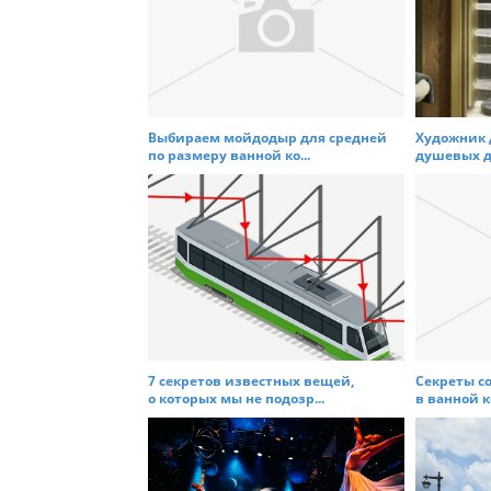
v
i
g
a
t
Выбираем мойдодыр для средней
Художник 
по размеру ванной ко...
душевых дл
i
o
n
7 секретов известных вещей,
Секреты с
о которых мы не подозр...
в ванной к