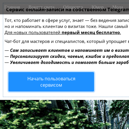
M
S
Главная
Вокруг света
Общество
Юмор
Мода
k
Сервис онлайн-записи на собственном Telegra
a
i
i
Тот, кто работает в сфере услуг, знает — без ведения зап
p
n
но и напоминать клиентам о визитах тоже. Нашли самы
t
m
Для новых пользователей
первый месяц бесплатно
.
o
e
c
Чат-бот для мастеров и специалистов, который упрощает 
o
n
—
Сам записывает клиентов и напоминает им о визит
n
u
—
Персонализирует скидки, чаевые, кэшбэк и предопла
t
—
Увеличивает доходимость и помогает больше зара
e
n
Начать пользоваться
t
сервисом