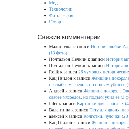
Мода
Технологии
Фотография
Юмор
Свежие комментарии
Мадиночка
к записи
История любви Адр
(13 фото)
Почтальон Печкин
к записи
История ав
Почтальон Печкин
к записи
История ав
Rolik
к записи
26 чумовых исторических
Кац Гвидон
к записи
Женщина покоряла 
не слабее мясоедов, но подъем убил ее (
Андрей
к записи
Женщина покоряла Эвев
слабее мясоедов, но подъем убил ее (3 ф
Infer
к записи
Картинки для взрослых (4
Валентина
к записи
Тату для двоих, па
алексей
к записи
Колготки, чулочки (28
Кац Гвидон
к записи
Женщина покоряла 
не слабее мясоедов, но подъем убил ее (