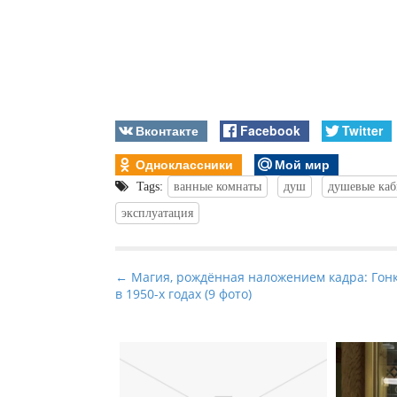
Вконтакте
Facebook
Twitter
Одноклассники
Мой мир
Tags:
ванные комнаты
душ
душевые ка
эксплуатация
P
← Магия, рождённая наложением кадра: Гон
в 1950-х годах (9 фото)
o
s
t
n
a