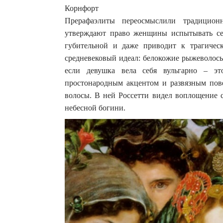
Корнфорт
Прерафаэлиты переосмыслили традицион
утверждают право женщины испытывать секс
губительной и даже приводит к трагиче
средневековый идеал: белокожие рыжеволос
если девушка вела себя вульгарно – э
простонародным акцентом и развязным пове
волосы. В ней Россетти видел воплощение с
небесной богини.