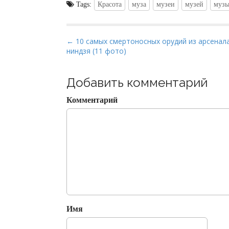
Tags:
Красота
муза
музеи
музей
муз
P
← 10 самых смертоносных орудий из арсенал
ниндзя (11 фото)
o
s
t
Добавить комментарий
n
Комментарий
a
v
i
g
a
t
i
o
Имя
n