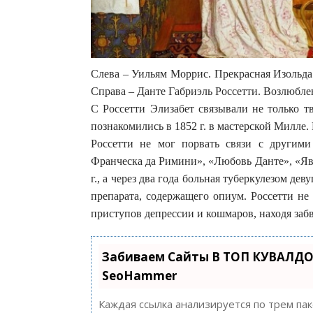
Слева – Уильям Моррис. Прекрасная Изольда
Справа – Данте Габриэль Россетти. Возлюблен
С Россетти Элизабет связывали не только 
познакомились в 1852 г. в мастерской Милле. 
Россетти не мог порвать связи с другим
Франческа да Римини», «Любовь Данте», «Явл
г., а через два года больная туберкулезом де
препарата, содержащего опиум. Россетти не 
приступов депрессии и кошмаров, находя забв
Забиваем Сайты В ТОП КУВАЛДО
SeoHammer
Каждая ссылка анализируется по трем па