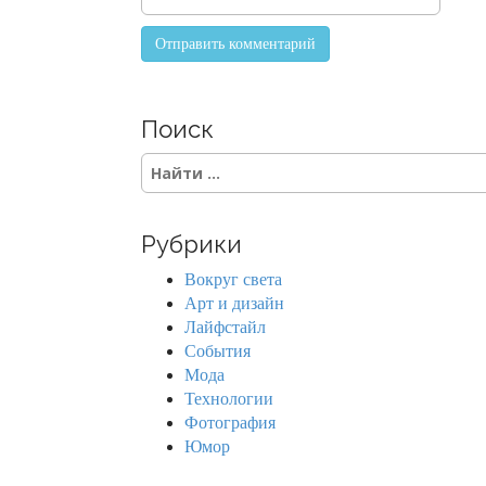
Поиск
S
e
a
r
Рубрики
c
h
Вокруг света
f
Арт и дизайн
o
Лайфстайл
r
События
:
Мода
Технологии
Фотография
Юмор