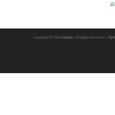
Copyright © 2022
FotoJoin
. All Rights Reserved. |
Пуб