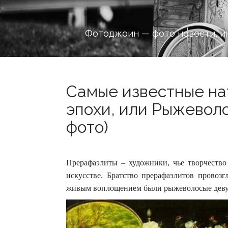
Фотоджоин — фото новости, и
Самые известные на
эпохи, или Рыжеволо
фото)
Прерафаэлиты – художники, чье творчеств
искусстве. Братство прерафаэлитов провоз
живым воплощением были рыжеволосые деву