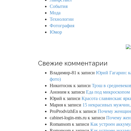
r
События
:
Мода
Технологии
Фотография
Юмор
Свежие комментарии
Владимир-81
к записи
Юрий Гагарин: ка
фото)
Никитосик
к записи
Трэш в средневеков
Аноним
к записи
Еда под микроскопом 
Юрий
к записи
Красота славянская: яр
Мария
к записи
15 некрасивых мужчин,
ProProdvizhEn
к записи
Почему женщины 
cabinet-login-mts.ru
к записи
Почему женщ
Romansom
к записи
Как устроен аккумул
Romansom
к записи
Как устроен аккумул