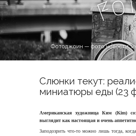
o
F
Фотоджоин — фото новости, и
Слюнки текут: реал
миниатюры еды (23 ф
Американская художница Ким (Kim) со
выглядит как настоящая и очень аппетитн
Заподозрить что-то можно лишь тогда, ког