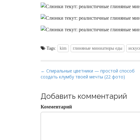
Tags:
kim
глиняные миниатюры еды
искус
P
← Cпиральные цветники — простой способ
создать клумбу твоей мечты (22 фото)
o
s
t
Добавить комментарий
n
Комментарий
a
v
i
g