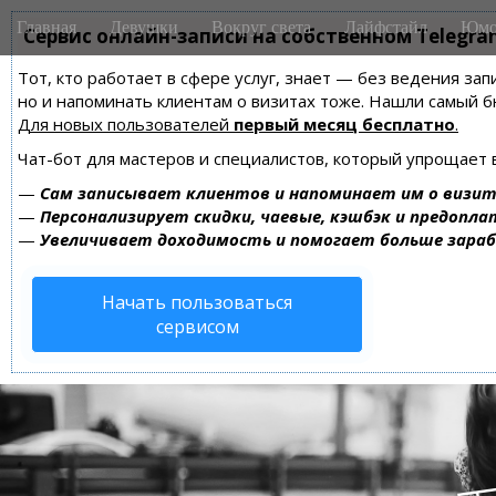
M
S
Главная
Девушки
Вокруг света
Лайфстайл
Юмо
k
Сервис онлайн-записи на собственном Telegra
a
i
i
Тот, кто работает в сфере услуг, знает — без ведения зап
p
n
но и напоминать клиентам о визитах тоже. Нашли самый
t
m
Для новых пользователей
первый месяц бесплатно
.
o
e
c
Чат-бот для мастеров и специалистов, который упрощает 
n
o
—
Сам записывает клиентов и напоминает им о визит
n
u
—
Персонализирует скидки, чаевые, кэшбэк и предопла
t
—
Увеличивает доходимость и помогает больше зара
e
n
Начать пользоваться
t
сервисом