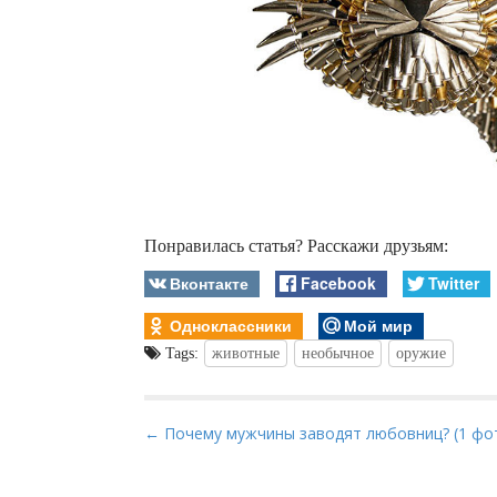
Понравилась статья? Расскажи друзьям:
Вконтакте
Facebook
Twitter
Одноклассники
Мой мир
Tags:
животные
необычное
оружие
P
← Почему мужчины заводят любовниц? (1 фо
o
s