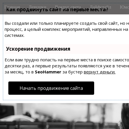
M
S
Главная
Девушки
Вокруг света
Лайфстайл
Юмо
k
Как продвинуть сайт на первые места?
a
i
i
p
Вы создали или только планируете создать свой сайт, но 
n
t
процесс, а целый комплекс мероприятий, направленных н
m
o
системах.
e
c
n
o
Ускорение продвижения
n
u
t
Если вам трудно попасть на первые места в поиске самос
десятки раз, а первые результаты появляются уже в течен
e
за месяц, то в
SeoHammer
за бустер
вернут деньги.
n
t
Начать продвижение сайта