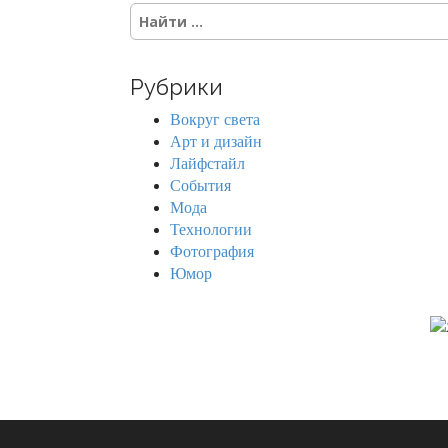
S
e
a
r
Рубрики
c
h
Вокруг света
f
Арт и дизайн
o
Лайфстайл
r
События
:
Мода
Технологии
Фотография
Юмор