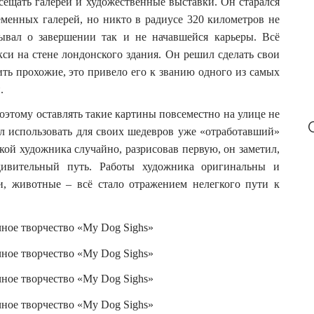
сещать галереи и художественные выставки. Он старался
еменных галерей, но никто в радиусе 320 километров не
ывал о завершении так и не начавшейся карьеры. Всё
си на стене лондонского здания. Он решил сделать свои
ть прохожие, это привело его к званию одного из самых
.
этому оставлять такие картины повсеместно на улице не
л использовать для своих шедевров уже «отработавший»
кой художника случайно, разрисовав первую, он заметил,
удивительный путь. Работы художника оригинальны и
, животные – всё стало отражением нелегкого пути к