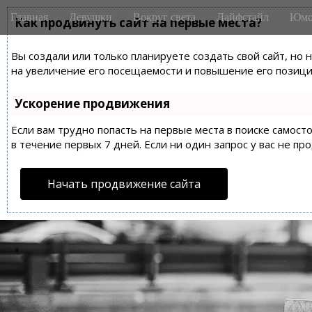
M
S
Главная
Девушки
Вокруг света
Лайфстайл
Юмо
k
Как продвинуть сайт на первые места?
a
i
i
p
Вы создали или только планируете создать свой сайт, но 
n
t
на увеличение его посещаемости и повышение его позиций
m
o
e
c
Ускорение продвижения
n
o
n
Если вам трудно попасть на первые места в поиске самос
u
t
в течение первых 7 дней. Если ни один запрос у вас не пр
e
n
Начать продвижение сайта
t