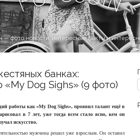
n
F
 — фото новости, интересные факты и интересн
естяных банках:
S
 «My Dog Sighs» (9 фото)
e
a
r
c
й работы как «My Dog Sighs», проявил талант ещё в
h
рисовал в 7 лет, уже тогда всем стало ясно, кем он
f
зучал искусство.
o
r
еятельностью мужчина решил уже взрослым. Он оставил
: