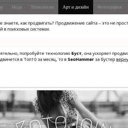
р
Мода
Технологии
Арт и дизайн
Фотография
не знаете, как продвигать? Продвижение сайта – это не про
 в поисковых системах.
тоятельно, попробуйте технологию
Буст
, она ускоряет продв
одвинется в Топ10 за месяц, то в
SeoHammer
за бустер
верну
o
J
t
o
o
i