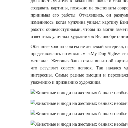
должность учителя в начальной школе и стал по
создавать картины, похожие на экспонаты совр
принимал его работы. Отчаявшись, он раздум
изменилось, когда мужчина увидел картину Бэнк
работы общедоступными, чтобы их могли замети
известных уличных художников Великобритании
Обычные холсты совсем не дешевый материал, по
представлялось возможным. «My Dog Sighs» ста
материал. Жестяная банка стала визитной карточ
что результат совсем неплох. Так начался 
интересны. Самые разные эмоции и персонажи
уважению и признанию художника.