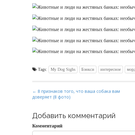
Tags:
My Dog Sighs
Бэнкси
интересное
мор
P
← 8 признаков того, что ваша собака вам
доверяет (8 фото)
o
s
t
Добавить комментарий
n
Комментарий
a