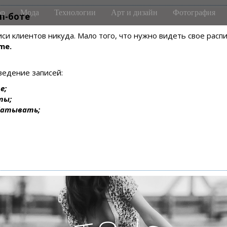
р
Мода
Технологии
Арт и дизайн
Фотография
m-боте
писи клиентов никуда. Мало того, что нужно видеть свое рас
me.
ведение записей:
е;
ты;
батывать;