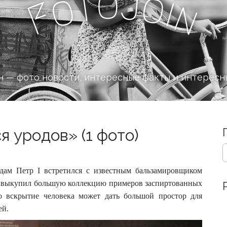
o
J
t
o
o
i
n
F
 — фото новости, интересные факты и интересн
 уродов» (1 фото)
S
e
a
дам Петр I встретился с известным бальзамировщиком
r
и выкупил большую коллекцию примеров заспиртованных
c
о вскрытие человека может дать большой простор для
h
f
ей.
o