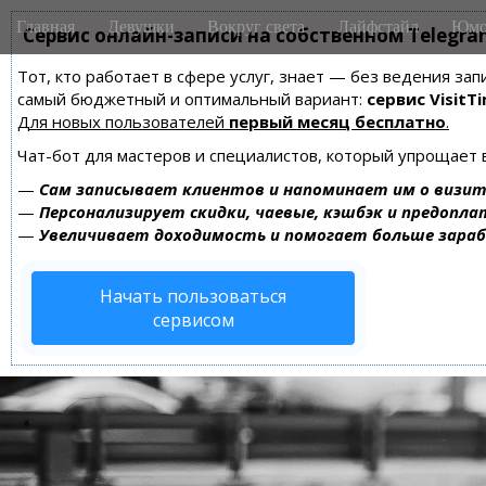
M
S
Главная
Девушки
Вокруг света
Лайфстайл
Юмо
k
Сервис онлайн-записи на собственном Telegra
a
i
i
Тот, кто работает в сфере услуг, знает — без ведения за
p
n
самый бюджетный и оптимальный вариант:
сервис VisitTi
t
m
Для новых пользователей
первый месяц бесплатно
.
o
e
c
Чат-бот для мастеров и специалистов, который упрощает 
n
o
—
Сам записывает клиентов и напоминает им о визит
n
u
—
Персонализирует скидки, чаевые, кэшбэк и предопла
t
—
Увеличивает доходимость и помогает больше зара
e
n
Начать пользоваться
t
сервисом