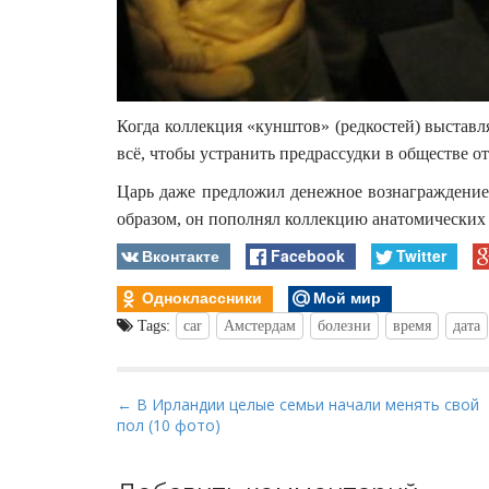
Когда коллекция «кунштов» (редкостей) выставл
всё, чтобы устранить предрассудки в обществе о
Царь даже предложил денежное вознаграждение
образом, он пополнял коллекцию анатомических
Вконтакте
Facebook
Twitter
Одноклассники
Мой мир
Tags:
car
Амстердам
болезни
время
дата
P
← В Ирландии целые семьи начали менять свой
пол (10 фото)
o
s