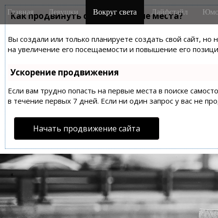
M
S
Главная
Девушки
Вокруг света
Лайфстайл
Юмо
k
Как продвинуть сайт на первые места?
a
i
i
p
Вы создали или только планируете создать свой сайт, но 
n
t
на увеличение его посещаемости и повышение его позиций
m
o
e
c
Ускорение продвижения
n
o
n
Если вам трудно попасть на первые места в поиске самос
u
t
в течение первых 7 дней. Если ни один запрос у вас не пр
e
n
Начать продвижение сайта
t