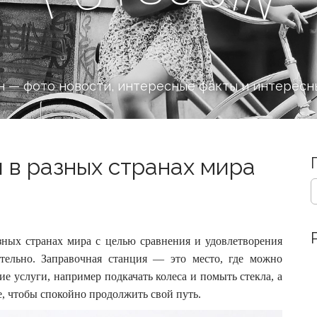
 — фото новости, интересные факты и интересн
и в разных странах мира
S
e
a
r
c
зных странах мира с целью сравнения и удовлетворения
h
тельно. Заправочная станция — это место, где можно
f
ие услуги, например подкачать колеса и помыть стекла, а
o
е, чтобы спокойно продолжить свой путь.
r
: