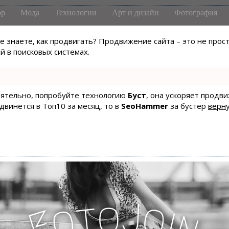
р
Мода
Технологии
Арт и дизайн
Фотография
не знаете, как продвигать? Продвижение сайта – это не про
 в поисковых системах.
тоятельно, попробуйте технологию
Буст
, она ускоряет продв
одвинется в Топ10 за месяц, то в
SeoHammer
за бустер
верну
J
o
t
o
o
i
F
n