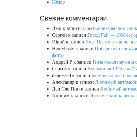
Юмор
Свежие комментарии
Джи
к записи
Забытые звезды: чем сейч
Сергей
к записи
Город Гай — 1000-й го
Юрий
к записи
Лиза Пескова – дочь пре
Henrybasty
к записи
Победители конкурса
фото)
Андрей Р
к записи
Гигантская паутина о
Сергей
к записи
Вспоминая 1975 год (2
depressed
к записи
Баку, которого больше
Александр
к записи
Любимый автомобил
Ден Сяо Пин
к записи
Любимый автомоб
Аноним
к записи
Эротический календар