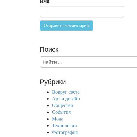
Имя
Поиск
S
e
a
r
Рубрики
c
h
Вокруг света
f
Арт и дизайн
o
Общество
r
События
:
Мода
Технологии
Фотография