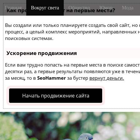
M
S
Главная
Вокруг света
Общество
Юмор
Мода
k
Как продвинуть сайт на первые места?
a
i
i
p
Вы создали или только планируете создать свой сайт, но 
n
t
процесс, а целый комплекс мероприятий, направленных 
m
o
поисковых системах.
e
c
o
n
Ускорение продвижения
n
u
t
Если вам трудно попасть на первые места в поиске само
десятки раз, а первые результаты появляются уже в течен
e
за месяц, то в
SeoHammer
за бустер
вернут деньги.
n
t
Начать продвижение сайта