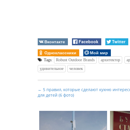
Вконтакте
Facebook
Twitter
Одноклассники
Мой мир
Tags:
Robust Outdoor Brands
архитектор
а
удивительное
человек
P
← 5 правил, которые сделают кухню интерес
для детей (6 фото)
o
s
t
n
a