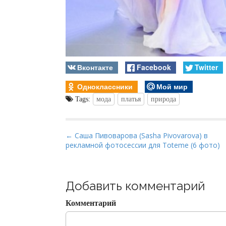
Вконтакте
Facebook
Twitter
Одноклассники
Мой мир
Tags:
мода
платья
природа
P
← Саша Пивоварова (Sasha Pivovarova) в
рекламной фотосессии для Toteme (6 фото)
o
s
t
Добавить комментарий
n
a
Комментарий
v