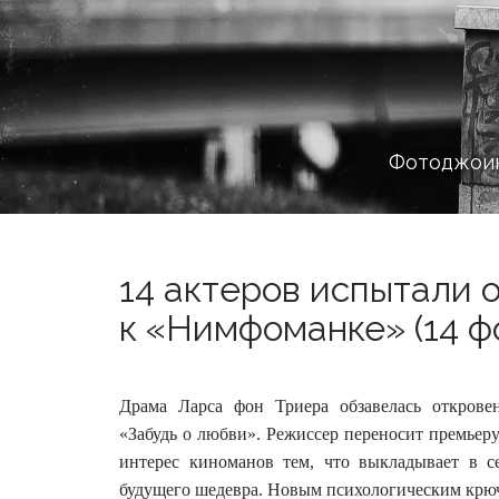
Фотоджоин
14 актеров испытали 
к «Нимфоманке» (14 ф
Драма Ларса фон Триера обзавелась открове
«Забудь о любви». Режиссер переносит премьер
интерес киноманов тем, что выкладывает в с
будущего шедевра.
Новым психологическим крюч