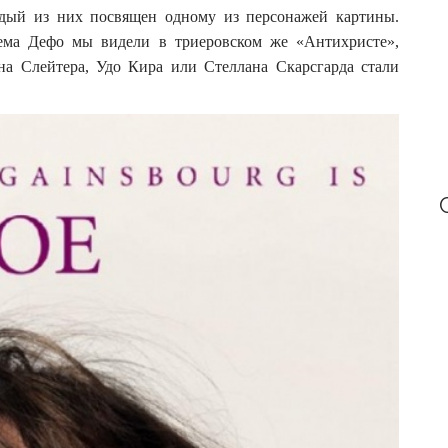
:
дый из них посвящен одному из персонажей картины.
ма Дефо мы видели в триеровском же «Антихристе»,
а Слейтера, Удо Кира или Стеллана Скарсгарда стали