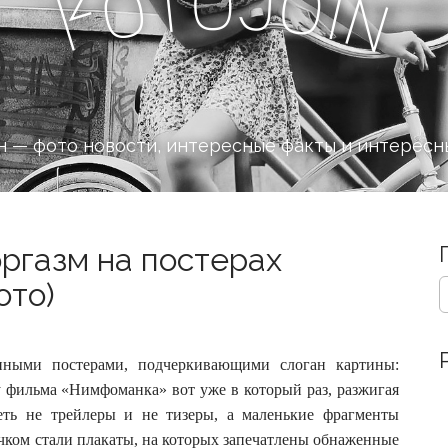
J
o
t
o
o
i
F
n
 — фото новости, интересные факты и интересн
оргазм на постерах
S
ото)
e
a
r
c
нными постерами, подчеркивающими слоган картины:
h
у фильма «Нимфоманка» вот уже в который раз, разжигая
f
еть не трейлеры и не тизеры, а маленькие фрагменты
o
ком стали плакаты, на которых запечатлены обнаженные
r