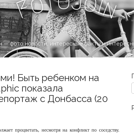
o
J
t
o
o
i
n
F
 — фото новости, интересные факты и интересн
ми! Быть ребенком на
S
aphic показала
e
епортаж с Донбасса (20
a
r
c
h
f
o
жает процветать, несмотря на конфликт по соседству.
r