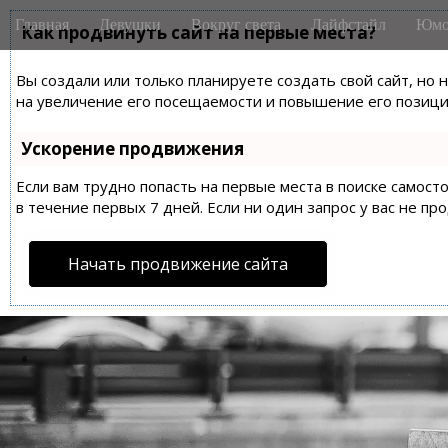
M
S
Главная
Девушки
Вокруг света
Лайфстайл
Юмо
k
Как продвинуть сайт на первые места?
a
i
i
p
Вы создали или только планируете создать свой сайт, но 
n
t
на увеличение его посещаемости и повышение его позиций
m
o
e
c
Ускорение продвижения
n
o
n
Если вам трудно попасть на первые места в поиске самос
u
t
в течение первых 7 дней. Если ни один запрос у вас не пр
e
n
Начать продвижение сайта
t