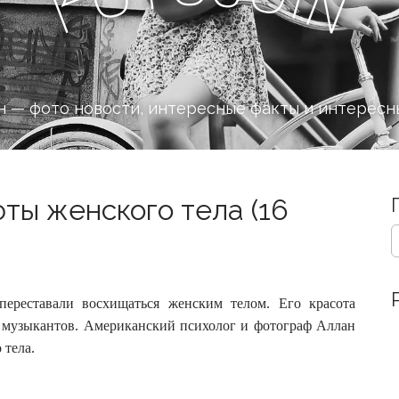
n
F
 — фото новости, интересные факты и интересн
ты женского тела (16
S
e
a
r
c
ереставали восхищаться женским телом. Его красота
h
и музыкантов. Американский психолог и фотограф Аллан
f
 тела.
o
r
: