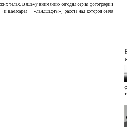
ских телах. Вашему вниманию сегодня серия фотографий
о» и landscapes — «ландшафты»), работа над которой была
ф
т