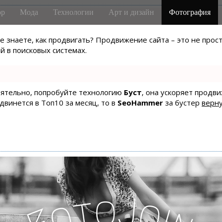
р
Мода
Технологии
Арт и дизайн
Фотография
не знаете, как продвигать? Продвижение сайта – это не про
 в поисковых системах.
тоятельно, попробуйте технологию
Буст
, она ускоряет продв
одвинется в Топ10 за месяц, то в
SeoHammer
за бустер
верну
o
J
t
o
o
i