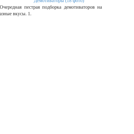
Демотиваторы (18 фото)
чередная пестрая подборка демотиваторов на
азные вкусы. 1.