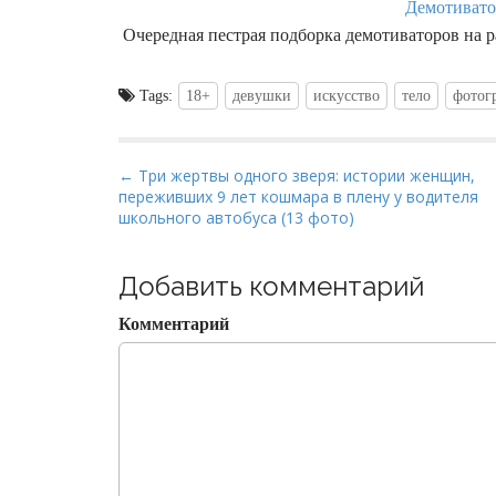
Демотивато
Очередная пестрая подборка демотиваторов на р
Tags:
18+
девушки
искусство
тело
фотог
P
← Три жертвы одного зверя: истории женщин,
переживших 9 лет кошмара в плену у водителя
o
школьного автобуса (13 фото)
s
t
Добавить комментарий
n
a
Комментарий
v
i
g
a
t
i