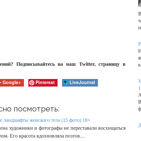
В
ч
н
Р
Н
я
ений? Подписывайтесь на наш Twitter, страницу в
к
У
Google+
Pinterest
LiveJournal
1
A
В
сно посмотреть:
ф
е ландшафты женского тела (15 фото) 18+
Д
мена художники и фотографы не переставали восхищаться
лом. Его красота вдохновляла поэтов…