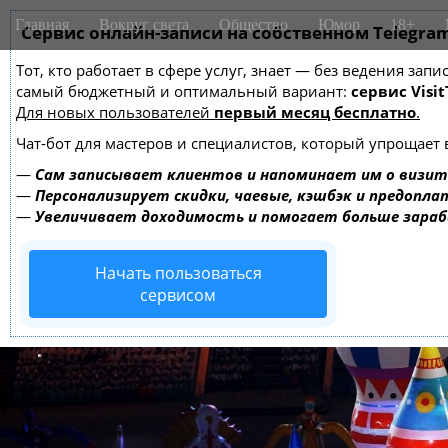
M
S
Главная
Вокруг света
Общество
Юмор
18+
k
Сервис онлайн-записи на собственном Telegra
a
i
i
Тот, кто работает в сфере услуг, знает — без ведения за
p
n
самый бюджетный и оптимальный вариант:
сервис Visit
t
m
Для новых пользователей
первый месяц бесплатно
.
o
e
c
Чат-бот для мастеров и специалистов, который упрощает 
o
n
—
Сам записывает клиентов и напоминает им о визит
n
u
—
Персонализирует скидки, чаевые, кэшбэк и предопла
t
—
Увеличивает доходимость и помогает больше зара
e
n
Начать пользоваться
t
сервисом