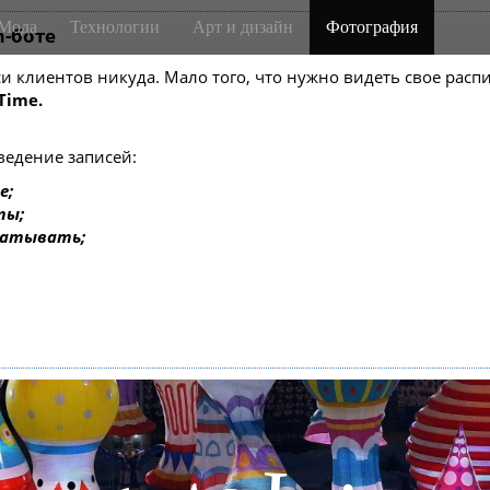
Мода
Технологии
Арт и дизайн
Фотография
m-боте
писи клиентов никуда. Мало того, что нужно видеть свое ра
Time.
ведение записей:
е;
ты;
батывать;