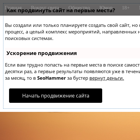
M
S
Главная
Вокруг света
Общество
Юмор
18+
k
Как продвинуть сайт на первые места?
a
i
i
p
Вы создали или только планируете создать свой сайт, но 
n
t
процесс, а целый комплекс мероприятий, направленных 
m
o
поисковых системах.
e
c
o
n
Ускорение продвижения
n
u
t
Если вам трудно попасть на первые места в поиске само
десятки раз, а первые результаты появляются уже в течен
e
за месяц, то в
SeoHammer
за бустер
вернут деньги.
n
t
Начать продвижение сайта