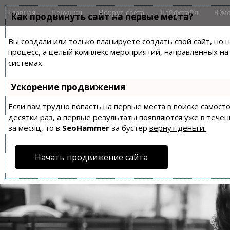
M
S
Главная
Девушки
Вокруг света
Лайфстайл
Юмо
k
Как продвинуть сайт на первые места?
a
i
i
p
Вы создали или только планируете создать свой сайт, но 
n
t
процесс, а целый комплекс мероприятий, направленных н
m
o
системах.
e
c
n
o
Ускорение продвижения
n
u
t
Если вам трудно попасть на первые места в поиске самос
десятки раз, а первые результаты появляются уже в течен
e
за месяц, то в
SeoHammer
за бустер
вернут деньги.
n
t
Начать продвижение сайта