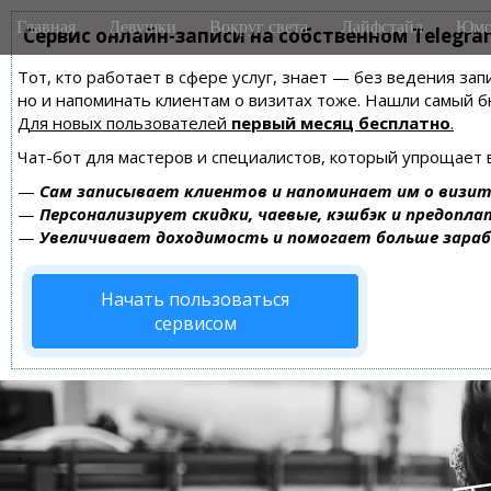
M
S
Главная
Девушки
Вокруг света
Лайфстайл
Юмо
k
Сервис онлайн-записи на собственном Telegra
a
i
i
Тот, кто работает в сфере услуг, знает — без ведения зап
p
n
но и напоминать клиентам о визитах тоже. Нашли самый
t
m
Для новых пользователей
первый месяц бесплатно
.
o
e
c
Чат-бот для мастеров и специалистов, который упрощает 
n
o
—
Сам записывает клиентов и напоминает им о визит
n
u
—
Персонализирует скидки, чаевые, кэшбэк и предопла
t
—
Увеличивает доходимость и помогает больше зара
e
n
Начать пользоваться
t
сервисом