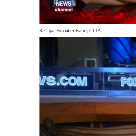
8. Сара Элизабет Капп, США.