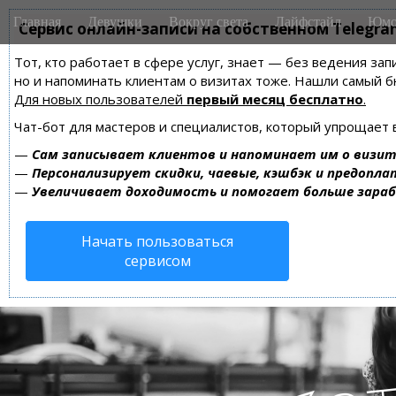
M
S
Главная
Девушки
Вокруг света
Лайфстайл
Юмо
k
Сервис онлайн-записи на собственном Telegra
a
i
i
Тот, кто работает в сфере услуг, знает — без ведения зап
p
n
но и напоминать клиентам о визитах тоже. Нашли самый
t
m
Для новых пользователей
первый месяц бесплатно
.
o
e
c
Чат-бот для мастеров и специалистов, который упрощает 
n
o
—
Сам записывает клиентов и напоминает им о визит
n
u
—
Персонализирует скидки, чаевые, кэшбэк и предопла
t
—
Увеличивает доходимость и помогает больше зара
e
n
Начать пользоваться
t
сервисом