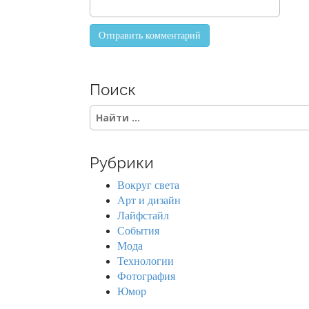
Поиск
S
e
a
r
Рубрики
c
h
Вокруг света
f
Арт и дизайн
o
Лайфстайл
r
События
:
Мода
Технологии
Фотография
Юмор