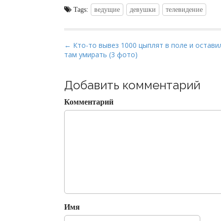
Tags:
ведущие
девушки
телевидение
P
← Кто-то вывез 1000 цыплят в поле и остави
там умирать (3 фото)
o
s
t
Добавить комментарий
n
Комментарий
a
v
i
g
a
t
i
o
Имя
n