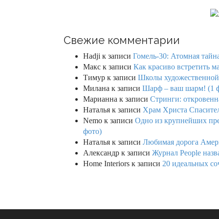
Свежие комментарии
Hadji
к записи
Гомель-30: Атомная тайн
Макс
к записи
Как красиво встретить м
Тимур
к записи
Школы художественной г
Милана
к записи
Шарф – ваш шарм! (1 
Марианна
к записи
Стринги: откровенна
Наталья
к записи
Храм Христа Спасител
Nemo
к записи
Одно из крупнейших пре
фото)
Наталья
к записи
Любимая дорога Амери
Александр
к записи
Журнал People назв
Home Interiors
к записи
20 идеальных со