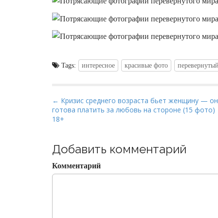
Tags:
интересное
красивые фото
перевернуты
P
← Кризис среднего возраста бьет женщину — о
готова платить за любовь на стороне (15 фото)
o
18+
s
t
Добавить комментарий
n
a
Комментарий
v
i
g
a