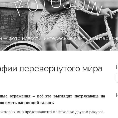
o
J
t
o
o
i
n
F
 — фото новости, интересные факты и интересн
фии перевернутого мира
S
e
a
r
c
нные отражения – всё это выглядит потрясающе на
h
но иметь настоящий талант.
f
o
которых мир представляется в несколько другом ракурсе.
r