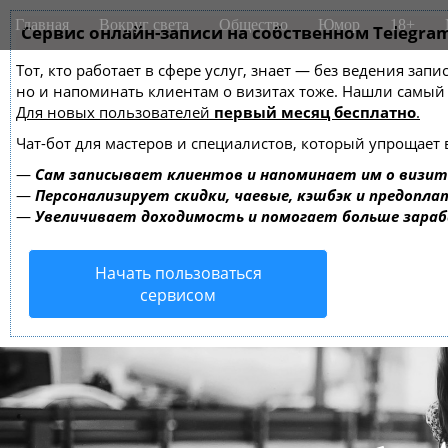
M
S
Главная
Вокруг света
Общество
Юмор
18+
k
Сервис онлайн-записи на собственном Telegra
a
i
i
Тот, кто работает в сфере услуг, знает — без ведения зап
p
n
но и напоминать клиентам о визитах тоже. Нашли самы
t
m
Для новых пользователей
первый месяц бесплатно
.
o
e
c
Чат-бот для мастеров и специалистов, который упрощает 
o
n
—
Сам записывает клиентов и напоминает им о визит
n
u
—
Персонализирует скидки, чаевые, кэшбэк и предопла
t
—
Увеличивает доходимость и помогает больше зара
e
n
Начать пользоваться
t
сервисом