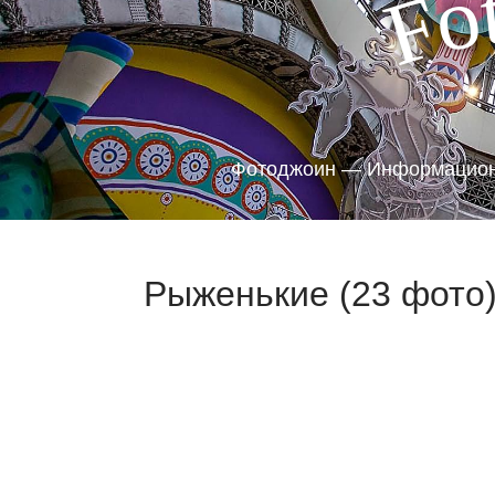
o
F
Фотоджоин — Информацион
Рыженькие (23 фото