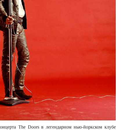
онцерта The Doors в легендарном нью-йоркском клубе