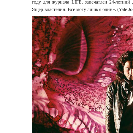
году для журнала LIFE, запечатлен 24-летни
Ящер-властелин. Все могу лишь я один». (Yale Joe