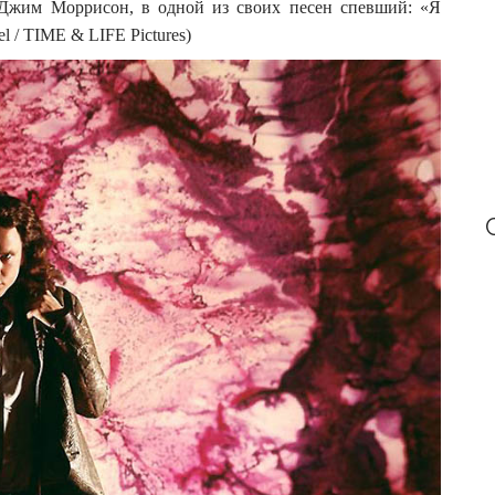
й Джим Моррисон, в одной из своих песен спевший: «Я
:
l / TIME & LIFE Pictures)