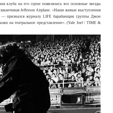
ния клуба на его сцене появлялись все основные звезды
заканчивая Jefferson Airplane. «Наши живые выступления
й, — признался журналу LIFE барабанщик группы Джон
жи на театральное представление». (Yale Joel / TIME &