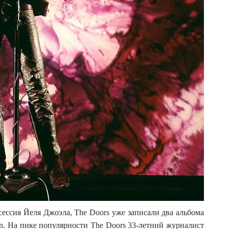
сессия Йеля Джоэла, The Doors уже записали два альбома
un. На пике популярности The Doors 33-летний журналист