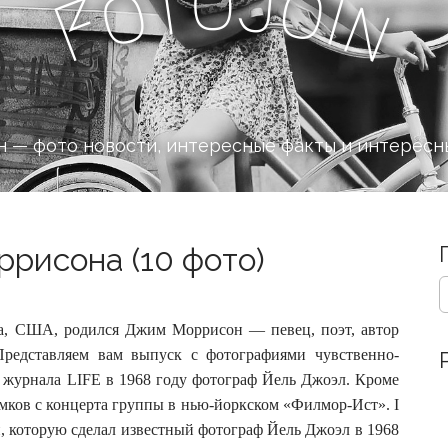
o
J
t
o
o
i
n
F
 — фото новости, интересные факты и интересн
рисона (10 фото)
S
e
a
да, США, родился Джим Моррисон — певец, поэт, автор
r
Представляем вам выпуск с фотографиями чувственно-
c
я журнала LIFE в 1968 году фотограф Йель Джоэл.
Кроме
h
f
имков с концерта группы в нью-йоркском «Филмор-Ист». I
o
фии, которую сделал известный фотограф Йель Джоэл в 1968
r