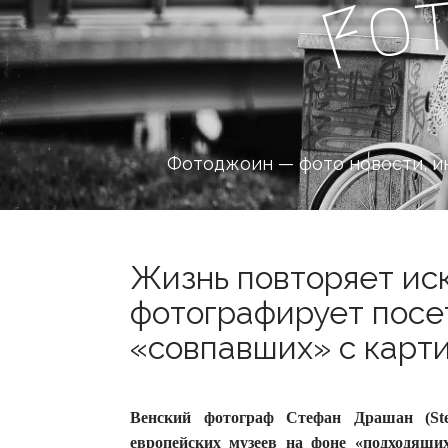
o
F
Фотоджоин — фото новости, и
Жизнь повторяет иск
фотографирует посе
«совпавших» с карти
Венский фотограф Стефан Драшан (Ste
европейских музеев на фоне «подходящи