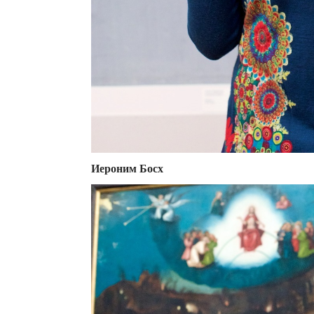
Иероним Босх