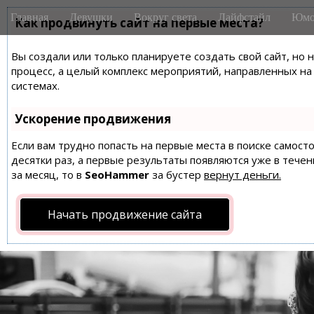
M
S
Главная
Девушки
Вокруг света
Лайфстайл
Юмо
k
Как продвинуть сайт на первые места?
a
i
i
p
Вы создали или только планируете создать свой сайт, но 
n
t
процесс, а целый комплекс мероприятий, направленных н
m
o
системах.
e
c
n
o
Ускорение продвижения
n
u
t
Если вам трудно попасть на первые места в поиске самос
десятки раз, а первые результаты появляются уже в течен
e
за месяц, то в
SeoHammer
за бустер
вернут деньги.
n
t
Начать продвижение сайта