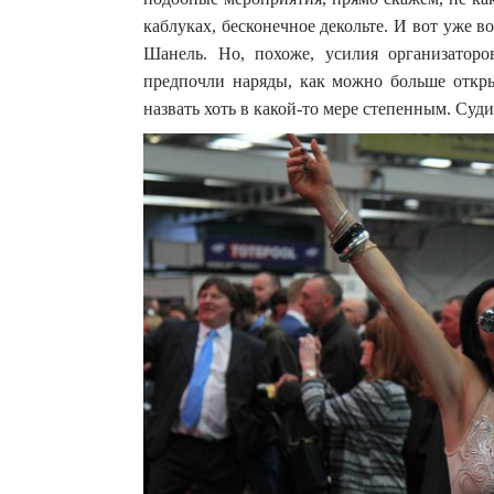
каблуках, бесконечное декольте.
И вот уже во
Шанель. Но, похоже, усилия организатор
предпочли наряды, как можно больше откры
назвать хоть в какой-то мере степенным. Судит