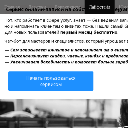
M
S
Главная
Девушки
Вокруг света
Лайфстайл
Юмо
k
Сервис онлайн-записи на собственном Telegra
a
i
i
Тот, кто работает в сфере услуг, знает — без ведения зап
p
n
но и напоминать клиентам о визитах тоже. Нашли самый
t
m
Для новых пользователей
первый месяц бесплатно
.
o
e
c
Чат-бот для мастеров и специалистов, который упрощает 
n
o
—
Сам записывает клиентов и напоминает им о визит
n
u
—
Персонализирует скидки, чаевые, кэшбэк и предопла
t
—
Увеличивает доходимость и помогает больше зара
e
n
Начать пользоваться
t
сервисом