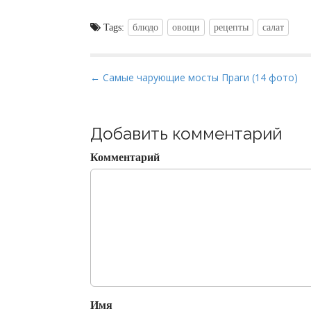
Tags:
блюдо
овощи
рецепты
салат
P
← Самые чарующие мосты Праги (14 фото)
o
s
t
Добавить комментарий
n
Комментарий
a
v
i
g
a
t
i
o
Имя