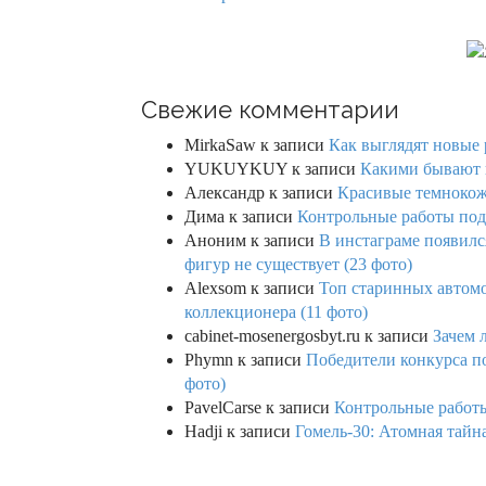
Свежие комментарии
MirkaSaw
к записи
Как выглядят новые 
YUKUYKUY
к записи
Какими бывают к
Александр
к записи
Красивые темнокож
Дима
к записи
Контрольные работы под 
Аноним
к записи
В инстаграме появилс
фигур не существует (23 фото)
Alexsom
к записи
Топ старинных автом
коллекционера (11 фото)
cabinet-mosenergosbyt.ru
к записи
Зачем 
Phymn
к записи
Победители конкурса по
фото)
PavelCarse
к записи
Контрольные работы
Hadji
к записи
Гомель-30: Атомная тайн