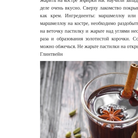
Жарить на костре зефирки нас научили запад
деле очень вкусно. Сверху лакомство покры
как крем. Ингредиенты: маршмеллоу или
маршмеллоу на костре, необходимо раздобыт
на веточку пастилку и жарьте над углями не
раза и образования золотистой корочки. С
можно обжечься. Не жарьте пастилки на откры
Глинтвейн