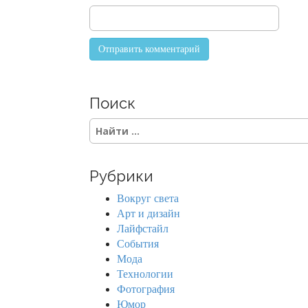
n
Поиск
S
e
a
r
Рубрики
c
h
Вокруг света
f
Арт и дизайн
o
Лайфстайл
r
События
:
Мода
Технологии
Фотография
Юмор