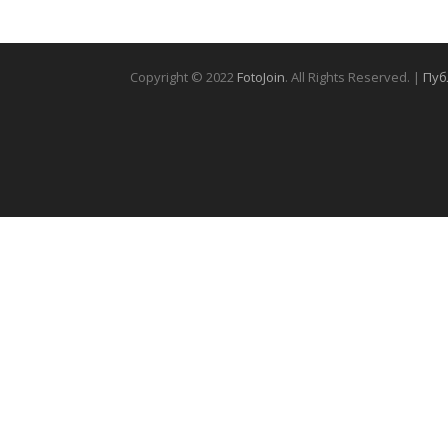
Copyright © 2022
FotoJoin
. All Rights Reserved. |
Пуб