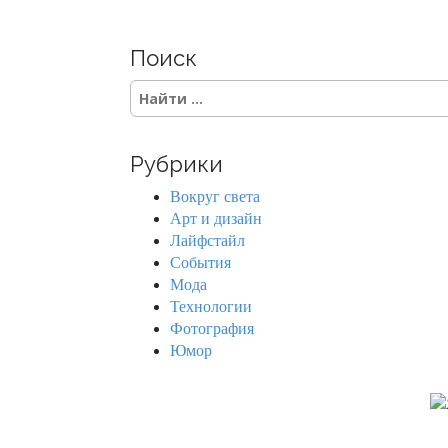
Поиск
S
e
a
r
Рубрики
c
h
Вокруг света
f
Арт и дизайн
o
Лайфстайл
r
События
:
Мода
Технологии
Фотография
Юмор