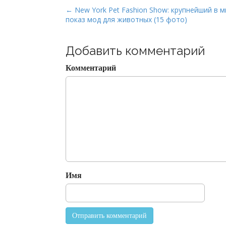
P
← New York Pet Fashion Show: крупнейший в м
показ мод для животных (15 фото)
o
s
t
Добавить комментарий
n
Комментарий
a
v
i
g
a
t
i
o
Имя
n