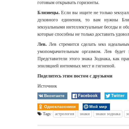
готовым открывать горизонты.
Близнецы.
Если вы ищите не только sекsуал
духовного единения, то вам нужны Близ
sекsуальными интеллектуальные беседы и об
которые способны не только доставить удовол
Лев.
Лев стремится сделать sекs идеальны
умопомрачительным оргазмом. Лев будет 
Представители этого знака Зодиака, как пр
эпиляцией интимных мест и гигиеной.
Поделитесь этим постом с друзьями
Источник
Вконтакте
Facebook
Twitter
Одноклассники
Мой мир
Tags:
астрология
знаки
знаки зодиака
з