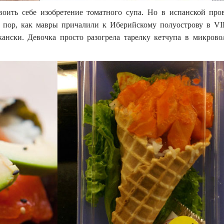
оить себе изобретение томатного супа. Но в испанской пр
 пор, как мавры причалили к Иберийскому полуострову в VII
нски. Девочка просто разогрела тарелку кетчупа в микрово