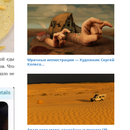
ной еды
Мрачные иллюстрации — Художник Сергей
Колесо...
ов. Что
ошло не
Аральское море: занесённые песком (29