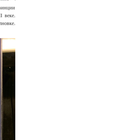
овинции
I веке.
лновке.