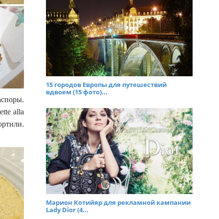
15 городов Европы для путешествий
вдвоем (15 фото)...
аспоры.
te alla
ортили.
Марион Котийяр для рекламной кампании
Lady Dior (4...