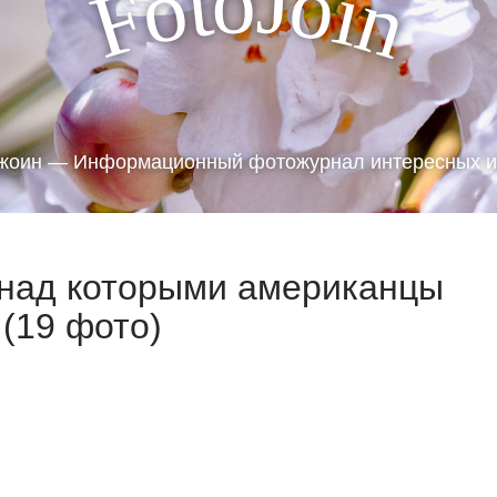
J
o
t
o
o
i
F
n
жоин — Информационный фотожурнал интересных и
 над которыми американцы
(19 фото)