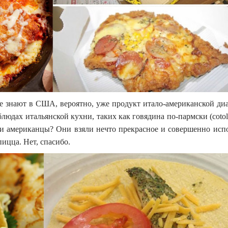
е знают в США, вероятно, уже продукт итало-американской ди
юдах итальянской кухни, таких как говядина по-пармски (cotolet
али американцы? Они взяли нечто прекрасное и совершенно исп
ицца. Нет, спасибо.