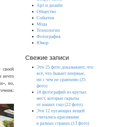
f
Арт и дизайн
o
Общество
r
События
:
Мода
Технологии
Фотография
Юмор
Свежие записи
Эти 25 фото доказывают, что
у своей
всё, что бывает впервые,
в нечто
ни с чем не сравнимо (25
и», но,
фото)
точник:
18 фотографий из крутых
мест, которые скрыты
от наших глаз (22 фото)
Эти 12 пугающих вещей
считались красивыми
в разных странах (13 фото)