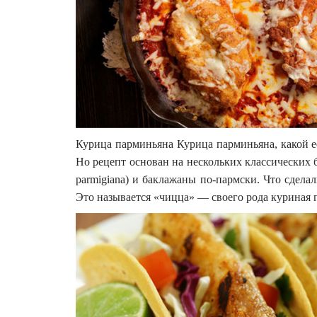
Курица парминьяна Курица парминьяна, какой е
Но рецепт основан на нескольких классических бл
parmigiana) и баклажаны по-пармски. Что сдел
Это называется «чицца» — своего рода куриная п