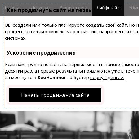
M
S
Главная
Девушки
Вокруг света
Лайфстайл
Юмо
k
Как продвинуть сайт на первые места?
a
i
i
p
Вы создали или только планируете создать свой сайт, но 
n
t
процесс, а целый комплекс мероприятий, направленных н
m
o
системах.
e
c
n
o
Ускорение продвижения
n
u
t
Если вам трудно попасть на первые места в поиске самос
десятки раз, а первые результаты появляются уже в течен
e
за месяц, то в
SeoHammer
за бустер
вернут деньги.
n
t
Начать продвижение сайта