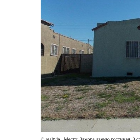
© realtyla Место: Замора-авеню гостиная, 3 с