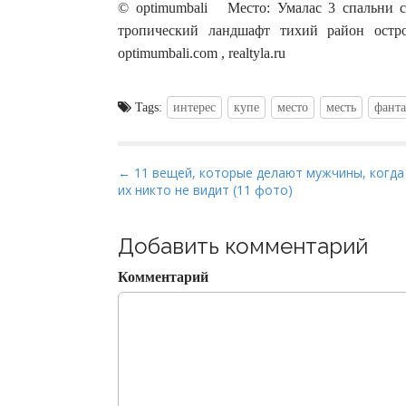
© optimumbali Место: Умалас 3 спальни с
тропический ландшафт тихий район остров
optimumbali.com , realtyla.ru
Tags:
интерес
купе
место
месть
фанта
P
← 11 вещей, которые делают мужчины, когда
их никто не видит (11 фото)
o
s
t
Добавить комментарий
n
Комментарий
a
v
i
g
a