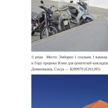
© prian Место: Эмборио 1 спальня, 1 ванная,
и Гору пророка Илии для ценителей кикладс
Доминикана, Сосуа — $289970 (€261285)