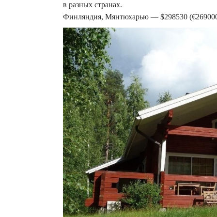
в разных странах.
Финляндия, Мянтюхарью — $298530 (€269000