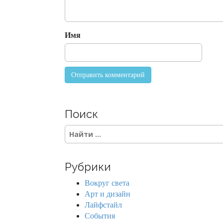
t
i
o
Имя
n
Поиск
S
e
a
r
Рубрики
c
h
Вокруг света
f
Арт и дизайн
o
Лайфстайл
r
События
: