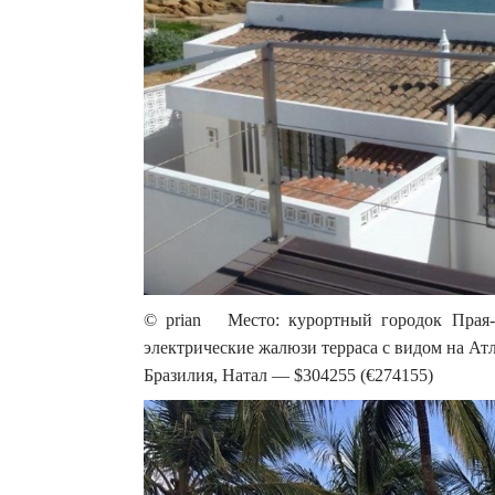
© prian Место: курортный городок Прая-д
электрические жалюзи терраса с видом на Ат
Бразилия, Натал — $304255 (€274155)