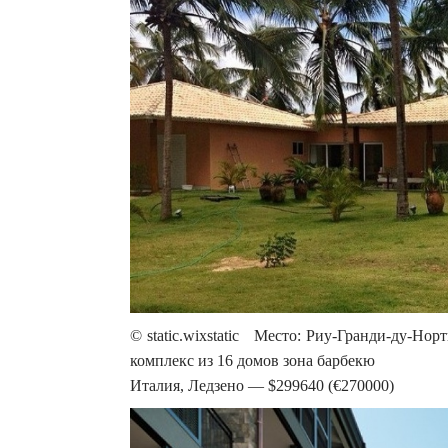
© static.wixstatic Место: Риу-Гранди-ду-Нор
комплекс из 16 домов зона барбекю
Италия, Ледзено — $299640 (€270000)