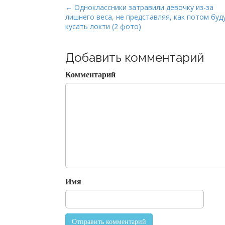
P
← Одноклассники затравили девочку из-за
лишнего веса, не представляя, как потом буд
o
кусать локти (2 фото)
s
t
Добавить комментарий
n
a
Комментарий
v
i
g
a
t
i
o
n
Имя