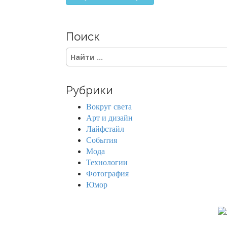
Поиск
S
e
a
r
Рубрики
c
h
Вокруг света
f
Арт и дизайн
o
Лайфстайл
r
События
:
Мода
Технологии
Фотография
Юмор