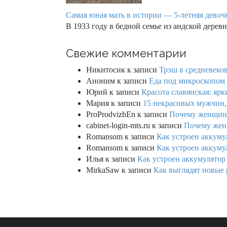
Самая юная мать в истории — 5-летняя девочк
В 1933 году в бедной семье из андской дер
Свежие комментарии
Никитосик
к записи
Трэш в средневеков
Аноним
к записи
Еда под микроскопом 
Юрий
к записи
Красота славянская: яр
Мария
к записи
15 некрасивых мужчин,
ProProdvizhEn
к записи
Почему женщины 
cabinet-login-mts.ru
к записи
Почему женщ
Romansom
к записи
Как устроен аккумул
Romansom
к записи
Как устроен аккумул
Илья
к записи
Как устроен аккумулятор 
MirkaSaw
к записи
Как выглядят новые 