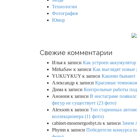
Технологии
Фотография
Юмор
Свежие комментарии
Илья
к записи
Как устроен аккумулятор 
MirkaSaw
к записи
Как выглядят новые 
YUKUYKUY
к записи
Какими бывают к
Александр
к записи
Красивые темнокож
Дима
к записи
Контрольные работы под 
Аноним
к записи
В инстаграме появилс
фигур не существует (23 фото)
Alexsom
к записи
Топ старинных автом
коллекционера (11 фото)
cabinet-mosenergosbyt.ru
к записи
Зачем 
Phymn
к записи
Победители конкурса по
фото)