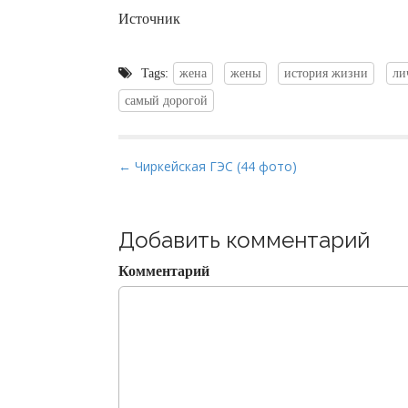
Источник
Tags:
жена
жены
история жизни
ли
самый дорогой
P
← Чиркейская ГЭС (44 фото)
o
s
t
Добавить комментарий
n
Комментарий
a
v
i
g
a
t