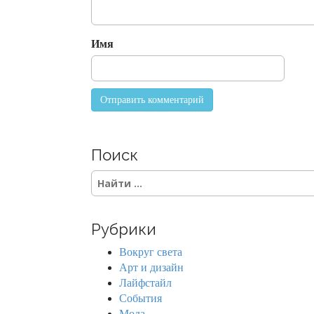
i
o
Имя
n
Поиск
S
e
a
r
Рубрики
c
h
Вокруг света
f
Арт и дизайн
o
Лайфстайл
r
События
:
Мода