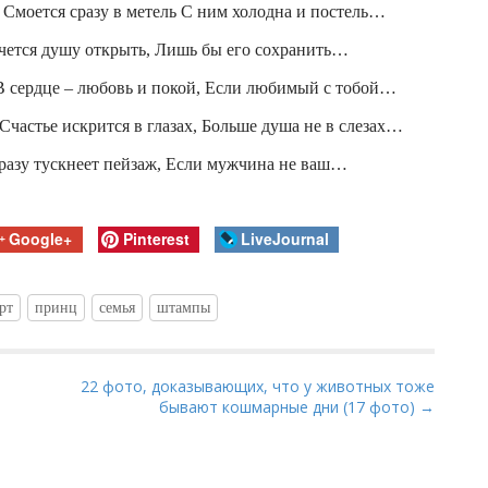
 Смоется сразу в метель С ним холодна и постель…
чется душу открыть, Лишь бы его сохранить…
В сердце – любовь и покой, Если любимый с тобой…
Счастье искрится в глазах, Больше душа не в слезах…
азу тускнеет пейзаж, Если мужчина не ваш…
Google+
Pinterest
LiveJournal
рт
принц
семья
штампы
22 фото, доказывающих, что у животных тоже
бывают кошмарные дни (17 фото) →