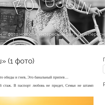
o
J
t
o
o
i
n
F
 — фото новости, интересные факты и интересн
» (1 фото)
S
e
a
Это обиды и гнев, Это банальный припев…
r
c
й стаж. В паспорт любовь не придет, Семьи не штамп
h
f
o
r