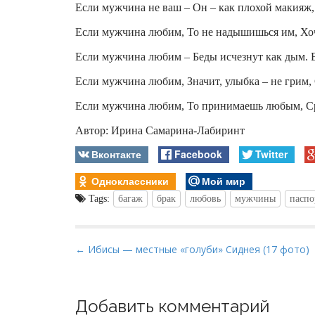
Если мужчина не ваш – Он – как плохой макияж,
Если мужчина любим, То не надышишься им, Хо
Если мужчина любим – Беды исчезнут как дым. 
Если мужчина любим, Значит, улыбка – не грим, 
Если мужчина любим, То принимаешь любым, Ср
Автор: Ирина Самарина-Лабиринт
Вконтакте
Facebook
Twitter
Одноклассники
Мой мир
Tags:
багаж
брак
любовь
мужчины
паспо
P
← Ибисы — местные «голуби» Сиднея (17 фото)
o
s
t
Добавить комментарий