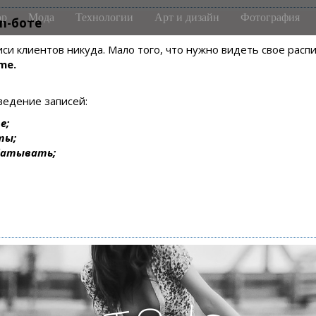
р
Мода
Технологии
Арт и дизайн
Фотография
m-боте
писи клиентов никуда. Мало того, что нужно видеть свое рас
me.
ведение записей:
е;
ты;
батывать;