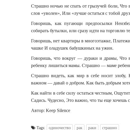
Страшно ночью не спать от грызучей боли, Что в
слов «уволен», Или «лучше остаться с тобой дру
Говоришь, как пугающи предпосылки Неизбе
собирать бутылки, или сразу идти на торговлю т
Говоришь, нет квартиры в многоэтажке, Платеж
чашке И оладушек бабушкиных на ужин.
Говоришь, что вокруг — дураки и драмы, Что
ребенку лишиться мамы. Страшно — маме ребенку
Страшно видеть, как мир в себе носит злобу,
важном — давай о добром. Как быть добрым хот
Как найти в себе силу остаться честным, Ощутит
Садись. Чудесно, Это важно, что ты еще хочешь 
Автор: Keep Silence
Tags:
одиночество
рак
раки
страшно