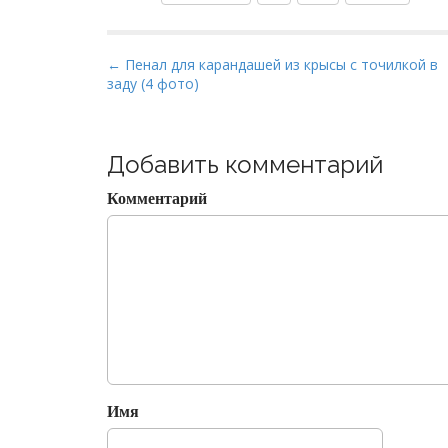
P
← Пенал для карандашей из крысы с точилкой в
заду (4 фото)
o
s
t
Добавить комментарий
n
a
Комментарий
v
i
g
a
t
i
o
n
Имя