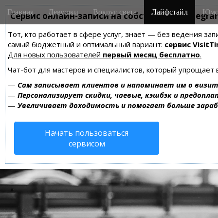
M
S
Главная
Девушки
Вокруг света
Лайфстайл
Юмо
k
Сервис онлайн-записи на собственном Telegra
a
i
i
Тот, кто работает в сфере услуг, знает — без ведения за
p
n
самый бюджетный и оптимальный вариант:
сервис VisitTi
t
m
Для новых пользователей
первый месяц бесплатно
.
o
e
c
Чат-бот для мастеров и специалистов, который упрощает 
n
o
—
Сам записывает клиентов и напоминает им о визит
n
u
—
Персонализирует скидки, чаевые, кэшбэк и предопла
t
—
Увеличивает доходимость и помогает больше зара
e
n
Начать пользоваться
t
сервисом