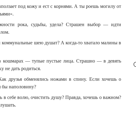
r
ползает под кожу и ест с корнями. А ты роешь могилу от
:
зьями».
жности рока, судьбы, удела? Страшен выбор — идти
елом.
и коммунальные шею душат? А когда-то хватало малины в
 в кошмарах — тупые пустые лица. Страшно — в девять
 не дать родиться.
 Как друзья обменялись ножами в спину. Если хочешь о
я бы наполовину?
ь в себе волю, очистить душу? Правда, хочешь о важном?
слушать.