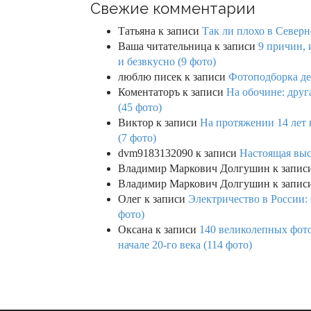
Свежие комментарии
Татьяна
к записи
Так ли плохо в Северн
Ваша читательница
к записи
9 причин, 
и безвкусно (9 фото)
люблю писек
к записи
Фотоподборка де
Коментаторъ
к записи
На обочине: друг
(45 фото)
Виктор
к записи
На протяжении 14 лет 
(7 фото)
dvm9183132090
к записи
Настоящая выс
Владимир Маркович Долгушин
к запис
Владимир Маркович Долгушин
к запис
Олег
к записи
Электричество в России:
фото)
Оксана
к записи
140 великолепных фото
начале 20-го века (114 фото)