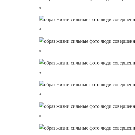
*
*
*
*
*
*