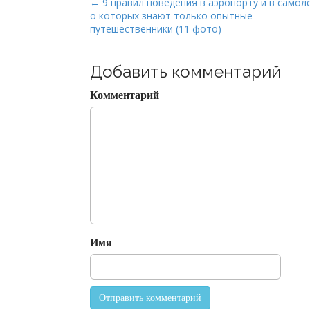
P
← 9 правил поведения в аэропорту и в самол
о которых знают только опытные
o
путешественники (11 фото)
s
t
Добавить комментарий
n
a
Комментарий
v
i
g
a
t
i
o
n
Имя