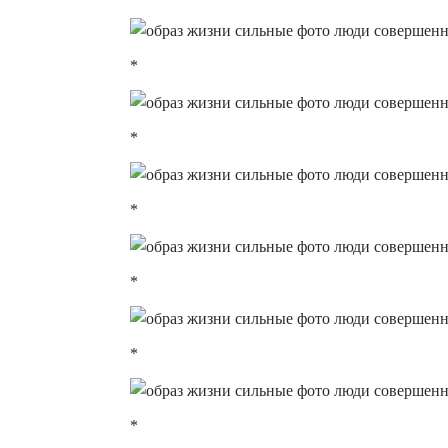
*
*
*
*
*
*