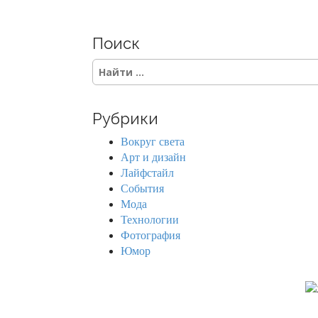
Поиск
S
e
a
r
Рубрики
c
h
Вокруг света
f
Арт и дизайн
o
Лайфстайл
r
События
:
Мода
Технологии
Фотография
Юмор