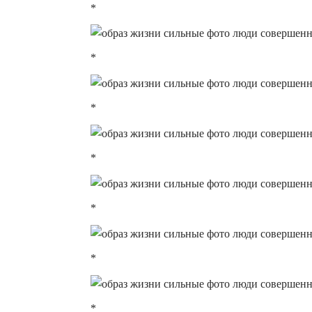
*
*
*
*
*
*
*