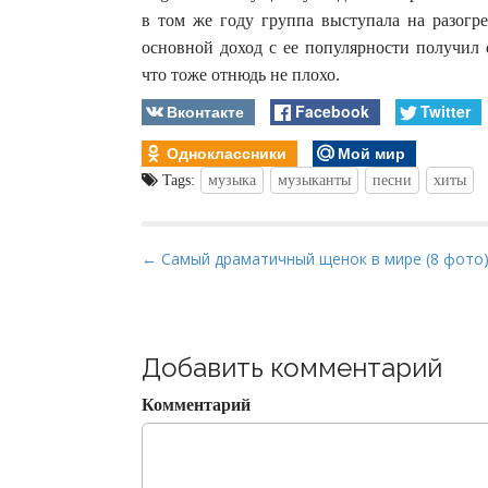
в том же году группа выступала на разогр
основной доход с ее популярности получил 
что тоже отнюдь не плохо.
Вконтакте
Facebook
Twitter
Одноклассники
Мой мир
Tags:
музыка
музыканты
песни
хиты
P
← Самый драматичный щенок в мире (8 фото
o
s
t
Добавить комментарий
n
a
Комментарий
v
i
g