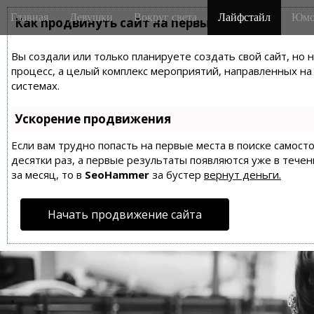
M
S
Главная
Девушки
Вокруг света
Лайфстайл
Юмо
k
Как продвинуть сайт на первые места?
a
i
i
p
Вы создали или только планируете создать свой сайт, но 
n
t
процесс, а целый комплекс мероприятий, направленных н
m
o
системах.
e
c
n
o
Ускорение продвижения
n
u
t
Если вам трудно попасть на первые места в поиске самос
десятки раз, а первые результаты появляются уже в течен
e
за месяц, то в
SeoHammer
за бустер
вернут деньги.
n
t
Начать продвижение сайта