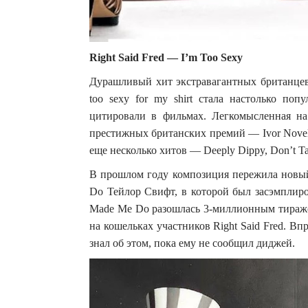
Right Said Fred — I’m Too Sexy
Дурашливый хит экстравагантных британцев 
too sexy for my shirt стала настолько поп
цитировали в фильмах. Легкомысленная на
престижных британских премий — Ivor Novello
еще несколько хитов — Deeply Dippy, Don’t Talk 
В прошлом году композиция пережила новый
Do Тейлор Свифт, в которой был засэмплир
Made Me Do разошлась 3-миллионным тиражом
на кошельках участников Right Said Fred. Вп
знал об этом, пока ему не сообщил диджей.