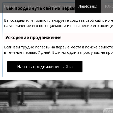
M
S
Главная
Девушки
Вокруг света
Лайфстайл
Юмо
k
Как продвинуть сайт на первые места?
a
i
i
p
Вы создали или только планируете создать свой сайт, но 
n
t
на увеличение его посещаемости и повышение его позиций
m
o
e
c
Ускорение продвижения
n
o
n
Если вам трудно попасть на первые места в поиске самос
u
t
в течение первых 7 дней. Если ни один запрос у вас не пр
e
n
Начать продвижение сайта
t