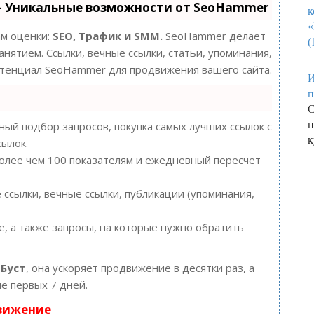
- Уникальные возможности от SeoHammer
ам оценки:
SEO, Трафик и SMM.
SeoHammer делает
нятием. Ссылки, вечные ссылки, статьи, упоминания,
потенциал SeoHammer для продвижения вашего сайта.
И
п
С
ый подбор запросов, покупка самых лучших ссылок с
к
сылок.
более чем 100 показателям и ежедневный пересчет
ссылки, вечные ссылки, публикации (упоминания,
, а также запросы, на которые нужно обратить
ю
Буст
, она ускоряет продвижение в десятки раз, а
е первых 7 дней.
движение