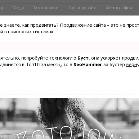
р
Мода
Технологии
Арт и дизайн
Фотография
не знаете, как продвигать? Продвижение сайта – это не про
 в поисковых системах.
тоятельно, попробуйте технологию
Буст
, она ускоряет продв
одвинется в Топ10 за месяц, то в
SeoHammer
за бустер
верну
o
J
t
o
o
i