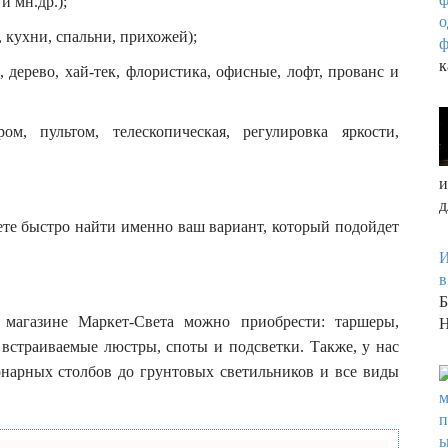
и мн.др.);
, кухни, спальни, прихожей);
к
 дерево, хай-тек, флористика, офисные, лофт, прованс и
ом, пультом, телескопическая, регулировка яркости,
и
д
ете быстро найти именно ваш вариант, который подойдет
И
в
Б
агазине Маркет-Света можно приобрести: таршеры,
Н
 встраиваемые люстры, споты и подсветки. Также, у нас
онарных столбов до грунтовых светильников и все виды