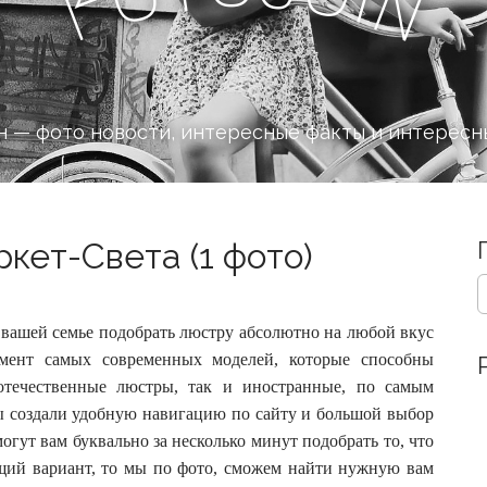
n
F
 — фото новости, интересные факты и интересн
кет-Света (1 фото)
S
e
a
вашей семье подобрать люстру абсолютно на любой вкус
r
мент самых современных моделей, которые способны
c
отечественные люстры, так и иностранные, по самым
h
f
ы создали удобную навигацию по сайту и большой выбор
o
огут вам буквально за несколько минут подобрать то, что
r
щий вариант, то мы по фото, сможем найти нужную вам
: