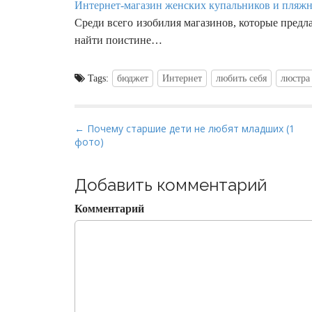
Интернет-магазин женских купальников и пляжн
Среди всего изобилия магазинов, которые пред
найти поистине…
Tags:
бюджет
Интернет
любить себя
люстра
P
← Почему старшие дети не любят младших (1
фото)
o
s
t
Добавить комментарий
n
Комментарий
a
v
i
g
a
t