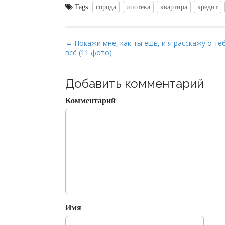
Tags:
города
ипотека
квартира
кредит
P
← Покажи мне, как ты ешь, и я расскажу о те
всё (11 фото)
o
s
t
Добавить комментарий
n
Комментарий
a
v
i
g
a
t
i
o
Имя
n