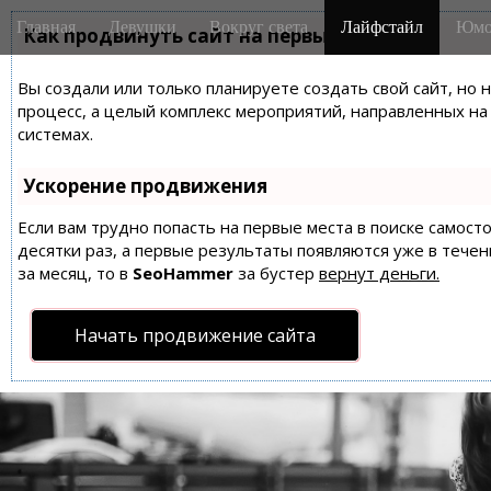
M
S
Главная
Девушки
Вокруг света
Лайфстайл
Юмо
k
Как продвинуть сайт на первые места?
a
i
i
p
Вы создали или только планируете создать свой сайт, но 
n
t
процесс, а целый комплекс мероприятий, направленных н
m
o
системах.
e
c
n
o
Ускорение продвижения
n
u
t
Если вам трудно попасть на первые места в поиске самос
десятки раз, а первые результаты появляются уже в течен
e
за месяц, то в
SeoHammer
за бустер
вернут деньги.
n
t
Начать продвижение сайта