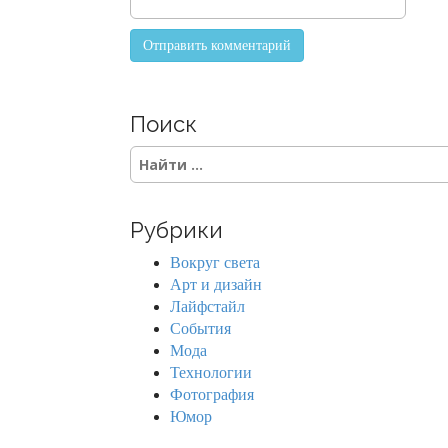
Поиск
S
e
a
r
Рубрики
c
h
Вокруг света
f
Арт и дизайн
o
Лайфстайл
r
События
:
Мода
Технологии
Фотография
Юмор