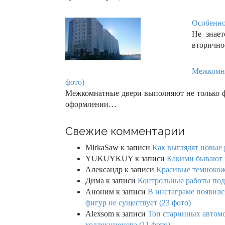
Особенно
Не знае
вторично
Межкомна
фото)
Межкомнатные двери выполняют не только ф
оформлении…
Свежие комментарии
MirkaSaw
к записи
Как выглядят новые 
YUKUYKUY
к записи
Какими бывают к
Александр
к записи
Красивые темнокож
Дима
к записи
Контрольные работы под 
Аноним
к записи
В инстаграме появилс
фигур не существует (23 фото)
Alexsom
к записи
Топ старинных автом
коллекционера (11 фото)