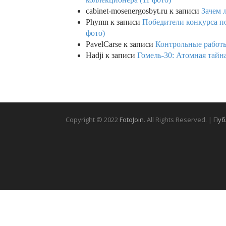
cabinet-mosenergosbyt.ru
к записи
Зачем 
Phymn
к записи
Победители конкурса по
фото)
PavelCarse
к записи
Контрольные работы
Hadji
к записи
Гомель-30: Атомная тайн
Copyright © 2022
FotoJoin
. All Rights Reserved. |
Пуб