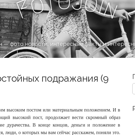
o
J
t
o
o
i
n
F
 — фото новости, интересные факты и интересн
остойных подражания (9
S
e
a
r
c
оим высоким постом или материальным положением. И в
h
ающий высокий пост, продолжает вести скромный образ
f
е дурачества. В конце концов, деньги и положение в
o
я, люди, о которых мы вам сейчас расскажем, поняли это.
r