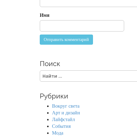
i
o
Имя
n
Поиск
S
e
a
r
Рубрики
c
h
Вокруг света
f
Арт и дизайн
o
Лайфстайл
r
События
:
Мода