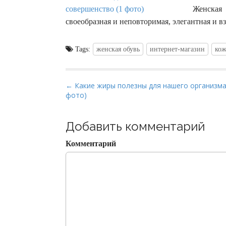
Женская 
своеобразная и неповторимая, элегантная и
Tags:
женская обувь
интернет-магазин
кож
P
← Какие жиры полезны для нашего организма
фото)
o
s
t
Добавить комментарий
n
Комментарий
a
v
i
g
a
t