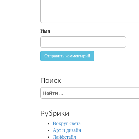
a
t
i
o
Имя
n
Поиск
S
e
a
r
Рубрики
c
h
Вокруг света
f
Арт и дизайн
o
Лайфстайл