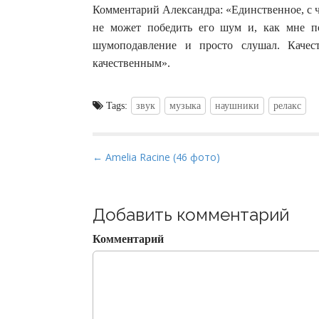
Комментарий Александра: «Единственное, с ч
не может победить его шум и, как мне по
шумоподавление и просто слушал. Качес
качественным».
Tags:
звук
музыка
наушники
релакс
P
← Amelia Racine (46 фото)
o
s
t
Добавить комментарий
n
Комментарий
a
v
i
g