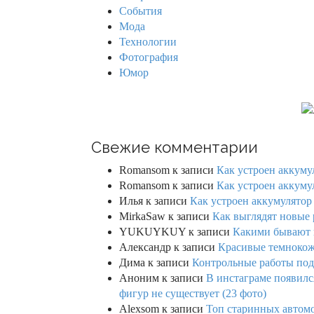
r
События
:
Мода
Технологии
Фотография
Юмор
Свежие комментарии
Romansom
к записи
Как устроен аккумул
Romansom
к записи
Как устроен аккумул
Илья
к записи
Как устроен аккумулятор 
MirkaSaw
к записи
Как выглядят новые 
YUKUYKUY
к записи
Какими бывают к
Александр
к записи
Красивые темнокож
Дима
к записи
Контрольные работы под 
Аноним
к записи
В инстаграме появилс
фигур не существует (23 фото)
Alexsom
к записи
Топ старинных автом