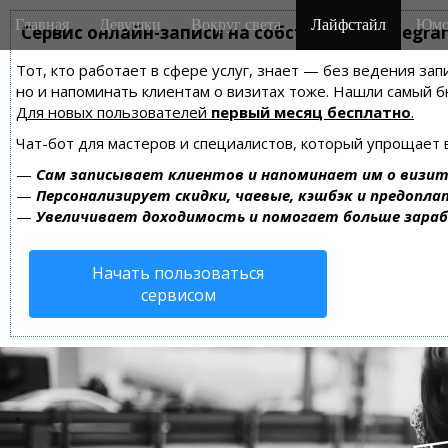
M
S
Главная
Девушки
Вокруг света
Лайфстайл
Юмо
k
Сервис онлайн-записи на собственном Telegra
a
i
i
Тот, кто работает в сфере услуг, знает — без ведения зап
p
n
но и напоминать клиентам о визитах тоже. Нашли самый
t
m
Для новых пользователей
первый месяц бесплатно
.
o
e
c
Чат-бот для мастеров и специалистов, который упрощает 
n
o
—
Сам записывает клиентов и напоминает им о визит
n
u
—
Персонализирует скидки, чаевые, кэшбэк и предопла
t
—
Увеличивает доходимость и помогает больше зара
e
n
Начать пользоваться
t
сервисом