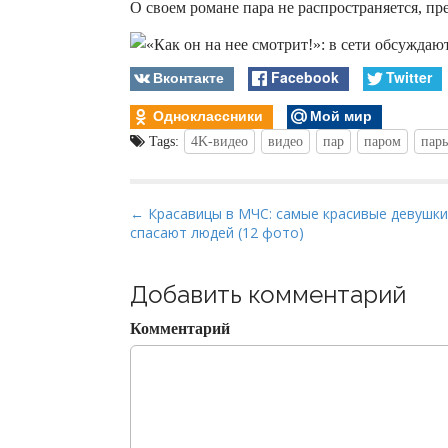
О своем романе пара не распространяется, пр
Вконтакте
Facebook
Twitter
Одноклассники
Мой мир
Tags:
4K-видео
видео
пар
паром
пар
P
← Красавицы в МЧС: самые красивые девушки
спасают людей (12 фото)
o
s
t
Добавить комментарий
n
Комментарий
a
v
i
g